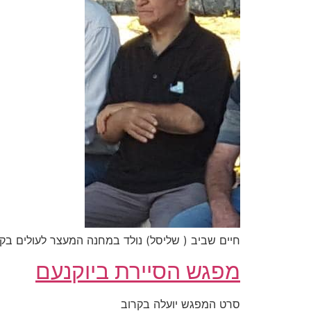
חיים שביב ( שליסל) נולד במחנה המעצר לעולים בקפריסין – 29/8/47 עלה לארץ בכ'ט בנובמבר בגיל 3 חודשיםגדל בקיבוץ חולדה נפטר ב- 
מפגש הסיירת ביוקנעם
סרט המפגש יועלה בקרוב