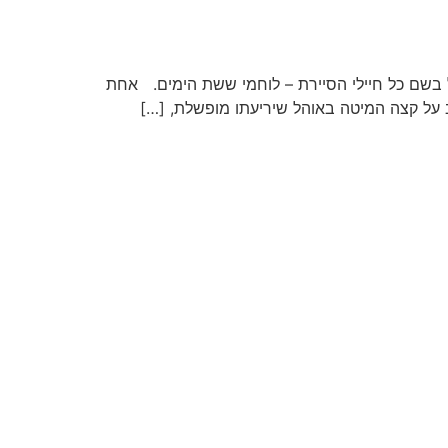
כאן בלשון יחיד – אבל בשם כל חיילי הסיירת – לוחמי ששת הימים. אחת
שב על קצה המיטה באוהל שיריעתו מופשלת, […]