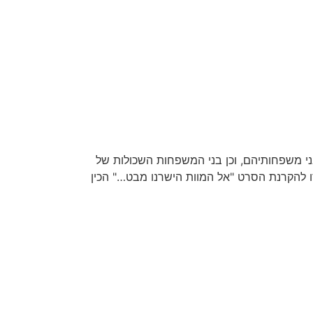
י הסיירת המיתולוגית של חטיבה 7 במלחמת ששת הימים ובני משפחותיהם, וכן בני המשפחות השכולות של
) מתן וילנאי, התכנסו להקרנת הסרט "אל המוות הישרנו מבט…" הכין