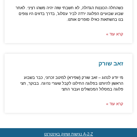
כשהחלה הכוננות הגדולה, לא חשבתי שזה יהיה משהו רציני. לאחר
שבוע שבועיים הפלוגה ירדה לביר עסלוג', בדרך בדווים היו צופים
בנו בהשתאות כאילו סופרים אותנו.
קרא עוד »
זאב שורק
מי יודע לנהוג – זאב שורק (שפירא) למיטב זכרוני, כבר בשבוע
הראשון להיותנו בפלוגה החילונו לקבל שעורי נהיגה. בבוקר, חצי
פלוגה במסלול המכשולים ועבור החצי
קרא עוד »
A-2-Z נגישות ושיווק באינטרנט