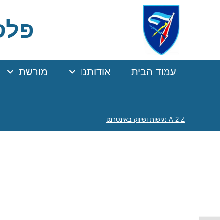
Ski
t
פלסר
Conten
עמוד הבית
אודותנו
מורשת
A-2-Z נגישות ושיווק באינטרנט