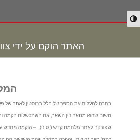
Toggle High Contrast
האתר הוקם על ידי צוו
המלח
בחרנו להעלות את הספר של הלל ברוסטין לאתר של פלס
משום שהוא מתאר בין השאר, את השתלשלות הקמה והת
שפורקה לאחר מלחמת קדש ( סיני). – הוקמה מחדש ע"י מגד גד' 
כמח' סיור גדודית, והפכה במהלך שנות השישים המוקדמו