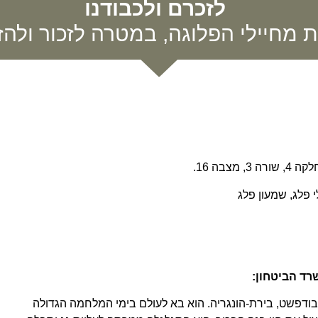
לזכרם ולכבודנו
ת מחיילי הפלוגה, במטרה לזכור ולהזכ
שרד הביטחו
ן:
סף ודבורה. נולד ביום כ"א באב תש"ג (22.8.1943) בבודפשט, בירת-הונגריה. הוא בא לעולם בימי המלחמה הגדולה