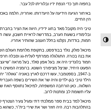
בחפזה תוך כדי הנפת ידיו ובלוריתו לכל עבר.
באיחור הגיעה הידיעה על היעדרותו. ואחריה, הלמה באכזר
הין החיים.
טיבי היה מקובל מאד בחוג ידידיו, היווה את הציר בחבר
ובלימודיו בשעות הערב, במדרשה לראיית חשבון, עשה חי
חמות, בודדות, נקלטו בחלל העצוב שהותיר אחריו.
Toggle High Contrast
מיכאל פולק, נולד בבודפסט, בתקופת מלחמת העולם השני
את בנה בכורה. התגלגלה ממרתף לעלית-גג וסבלה חרפת 
חמוד בלונדיני היה אז. בעל אפון סולד, בעל מראה "שייג
הפעוט היחיד, שניצל מציפורני השונא. ברומניה המשיכו הו
ב-1947, בספטמבר, עשו דרכם לארץ באוניה "גאולה"
עליו תשומת לב ומתנות לרוב.
מיכאל למד בבית ספר ממלכתי דתי ומגיל צעיר הצטרף לת
בהתלהבות רבה. היה חוזר ושר את שירי בית"ר, כשהוא מט