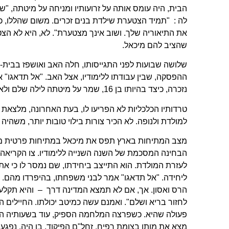
הבית, היה עומס אותה על זרועותיו ומניחה על מיטתה, "ש
לה : "תמיד הצטערת שילדת בנים זכרים. משום שהללו, כ
את התיאוריה שלך. ושוב אינך מצטערת". לא, היא לא הצט
שהציב להם מיכאל.
שלושה שבועות לפני התגייסותו, חלה האב ואושפז בבית-ה
ההפסקה, שבין עבודתו ללימודיו, אצל האב. "אל תדאגו" אמר
נזכרה, כיצד בהיותו בן 16, שמר על מיטתה לילה שלם ולא עצם עין, כאשר חשה ברע ואבא נעדר מן הבית.
טרדותיו הכלכליות לא הפריעו לו, בעת האחרונה, מלצאת
למולדת ולנופה. לא הכיר צורות בילוי טובות יותר, משהי
מצב המתיחות בארץ תפס את מיכאל במתיחות פרטית משלו
הבחינה המסכמת של השנה השנייה ללימודיו. צו הקריאה, לא 
לעזרת המולדת. הוא התייצב ביחידתו, שם נמסר לו כי 
ליחידה. "אל תדאגו" אמר לבני משפחתו, בהיפרדו מהם.
הרס ואסון. אך, אם לא תמצא המדינה דרך – והיא תקלע
לחזור בריא ושלם". ואמנם עשה כמיטב יכולתו. החיילים ה
פעולה שהיא. כשפרצה המלחמה הספיק, עוד בשעותיה הראש
מצא את מותו בצומת רפיח. זחל"ם הפיקוד, בו היה, נפגע