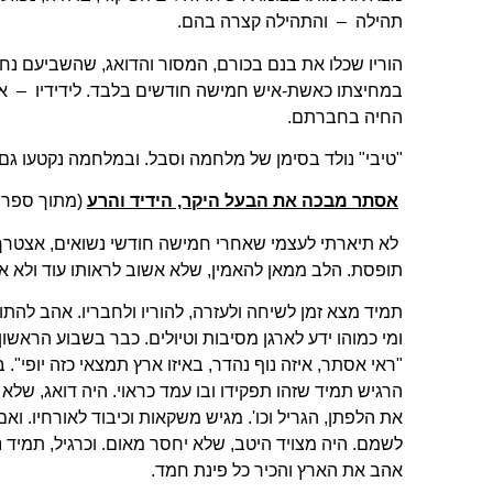
תהילה – והתהילה קצרה בהם.
הוריו שכלו את בנם בכורם, המסור והדואג, שהשביעם נחת
במחיצתו כאשת-איש חמישה חודשים בלבד. לידידיו – אב
החיה בחברתם.
"טיבי" נולד בסימן של מלחמה וסבל. ובמלחמה נקטעו גם חיי
אסתר מבכה את הבעל היקר, הידיד והרע
(מתוך ספר ס
לא תיארתי לעצמי שאחרי חמישה חודשי נשואים, אצטרך ל
תופסת. הלב ממאן להאמין, שלא אשוב לראותו עוד ולא א
תמיד מצא זמן לשיחה ולעזרה, להוריו ולחבריו. אהב להתו
ומי כמוהו ידע לארגן מסיבות וטיולים. כבר בשבוע הראשון
"ראי אסתר, איזה נוף נהדר, באיזו ארץ תמצאי כזה יופי"
הרגיש תמיד שזהו תפקידו ובו עמד כראוי. היה דואג, שלא
את הלפתן, הגריל וכו'. מגיש משקאות וכיבוד לאורחיו. ואם
לשמם. היה מצויד היטב, שלא יחסר מאום. וכרגיל, תמיד 
אהב את הארץ והכיר כל פינת חמד.