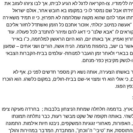
לימודיו. צו-הקריאה לדגל לא הגיע לביתו, אך לבו ציוהו לעזוב את
יחידתו אבל שם נמסר לו כי במקומו בא חובש אחר, אולם ישראל
תו אמר להם שהוא מקווה שמלחמה לא תפרוץ, כי זו תמיד משאירה
אעשה כמיטב יכולתי, אזכור אתכם כל הזמן ואשתדל לחזור אליכם
וראים לו "אבא שלנו" כי דאג להם ומיהר להתנדב לכל פעולה. עוד
ואמיץ, אך באותו יום, הוא היום הראשון למלחמה, כ"ו באייר
ע הזח"ל, אשר בו ישב, בהפגזת מרגמה. הניח אשה, הורים ושני אחים – שמעון
ם בבארי ולאחר זמן הועבר למנוחת- עולמים בבית-הקברות הצבאי
ו-לנשק מקיבוץ כפר-מנחם.
ר באשתו הצעירה, אותה נשא רק מספר חדשים לפני כן. אף לא
 כי אולי הוא חי ומצוי אי-שם בבית-חולים, במקום כלשהו. הוא הוכרז
פץ הפגז.
בארץ. בדממה חלחלה שמחת הניצחון בלבבות ; בחרדה מעיקה ציפו
 כלשהי. באותה תקופה של שקט מבשר רעות, כבר נתלתה תמונתו
, האפורות, מאחורי זגוגיות המשקפים, ניבטו חיות אילמות. התמונה
תוססת, את "טיבי" ה"ווכחן", המתבדח, המדבר במהירות והולך