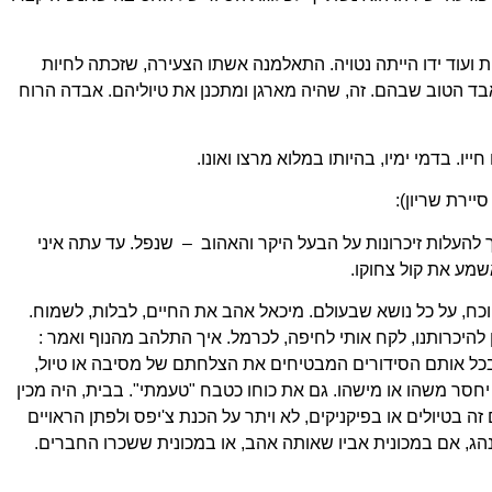
 ועוד ידו הייתה נטויה. התאלמנה אשתו הצעירה, שזכתה לחיות
ד הטוב שבהם. זה, שהיה מארגן ומתכנן את טיוליהם. אבדה הרוח
ו. בדמי ימיו, בהיותו במלוא מרצו ואונו.
יירת שריון):
העלות זיכרונות על הבעל היקר והאהוב – שנפל. עד עתה איני
שמע את קול צחוקו.
וכח, על כל נושא שבעולם. מיכאל אהב את החיים, לבלות, לשמוח.
 להיכרותנו, לקח אותי לחיפה, לכרמל. איך התלהב מהנוף ואמר :
. בכל אותם הסידורים המבטיחים את הצלחתם של מסיבה או טיול,
 יחסר משהו או מישהו. גם את כוחו כטבח "טעמתי". בבית, היה מכין
 זה בטיולים או בפיקניקים, לא ויתר על הכנת צ'יפס ולפתן הראויים
נהג, אם במכונית אביו שאותה אהב, או במכונית ששכרו החברים.