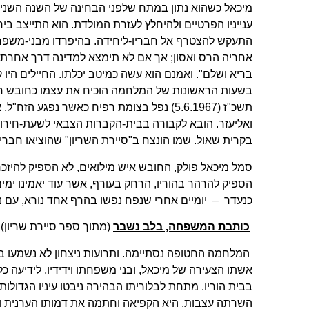
מיכאל כשהוא נתון במתח שלפני הבחינה של השנה השנייה ל
ענייניו הפרטיים ולהיחלץ לעזרת המולדת. הוא התייצב ב
התעקש להצטרף אל חבריו-ליחידה. בהיפרדו מבני-משפח
אחריה הרס ואסון; אך אם לא תימצא למדינה דרך אחרת "
בריא ושלם". ואמנם הוא עשה כמיטב יכלתו. החיילים היו ק
בשעות הראשונות של המלחמה הוכיח את עצמו כחובש חרוץ 
תשכ"ז (5.6.1967) נפל בצומת רפיח כאשר נפג
ואליעזר. הובא לקבורה בבית-הקברות הצבאי לשעת-חירו
בקרית שאול. שמו הונצח ב"סיירת השריון" שהוציאו חברי
סמל מיכאל פולק, החובש איש מילואים, לא הספיק להיזכ
הספיק להרהר בהוריו, הרחק בעורף, אשר עוד יאמינו ימים,
כנעדר – יומיים אחרי שנפח נפשו בהרף אחד נורא, עם נ
כותבת המשפחה, בלב נשבר
(מתוך ספר סיירת שריון):
המלחמה החטופה נסתיימה. ותרועות ניצחון לא נשמעו 
אשתו הצעירה של מיכאל, ובני משפחתו וידידיו, לידיעה
בבית הוריו. מתחת לבלוריתו הבהירה ניבטו עיניו הגדולות
השרתה עצבות. היא הקפיאה וחתמה את דמותו הערנית וה