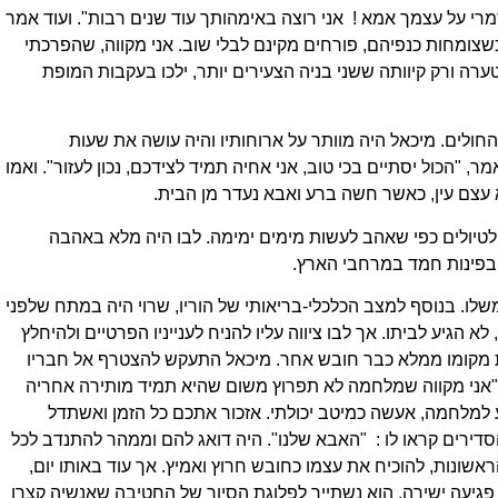
מרי על עצמך אמא ! אני רוצה באימהותך עוד שנים רבות". ועוד אמר
שצומחות כנפיהם, פורחים מקינם לבלי שוב. אני מקווה, שהפרכתי
ערה ורק קיוותה ששני בניה הצעירים יותר, ילכו בעקבות המופת
חולים. מיכאל היה מוותר על ארוחותיו והיה עושה את שעות
, "הכול יסתיים בכי טוב, אני אחיה תמיד לצידכם, נכון לעזור". ואמו
 לטיולים כפי שאהב לעשות מימים ימימה. לבו היה מלא באהבה
ה בפינות חמד במרחבי הארץ.
. בנוסף למצב הכלכלי-בריאותי של הוריו, שרוי היה במתח שלפני
הגיע לביתו. אך לבו ציווה עליו להניח לענייניו הפרטיים ולהיחלץ
את מקומו ממלא כבר חובש אחר. מיכאל התעקש להצטרף אל חבריו
 "אני מקווה שמלחמה לא תפרוץ משום שהיא תמיד מותירה אחריה
 למלחמה, אעשה כמיטב יכולתי. אזכור אתכם כל הזמן ואשתדל
סדירים קראו לו : "האבא שלנו". היה דואג להם וממהר להתנדב לכל
ונות, להוכיח את עצמו כחובש חרוץ ואמיץ. אך עוד באותו יום,
 פגיעה ישירה. הוא נשתייך לפלוגת הסיור של החטיבה שאנשיה קצרו