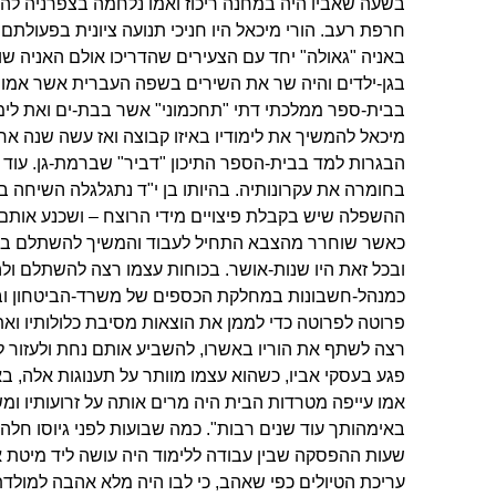
בשעה שאביו היה במחנה ריכוז ואמו נלחמה בצפרניה להצ
באניה "גאולה" יחד עם הצעירים שהדריכו אולם האניה ש
בבית-ספר ממלכתי דתי "תחכמוני" אשר בבת-ים ואת לימ
מיכאל להמשיך את לימודיו באיזו קבוצה ואז עשה שנה א
הבגרות למד בבית-הספר התיכון "דביר" שברמת-גן. עוד 
בחומרה את עקרונותיה. בהיותו בן י"ד נתגלגלה השיחה ב
כאשר שוחרר מהצבא התחיל לעבוד והמשיך להשתלם בקור
ובכל זאת היו שנות-אושר. בכוחות עצמו רצה להשתלם ולה
כמנהל-חשבונות במחלקת הכספים של משרד-הביטחון ו
פרוטה לפרוטה כדי לממן את הוצאות מסיבת כלולותיו ואת
רצה לשתף את הוריו באשרו, להשביע אותם נחת ולעזור לה
פגע בעסקי אביו, כשהוא עצמו מוותר על תענוגות אלה, בא
אמו עייפה מטרדות הבית היה מרים אותה על זרועותיו ומ
באימהותך עוד שנים רבות". כמה שבועות לפני גיוסו חלה 
שעות ההפסקה שבין עבודה ללימוד היה עושה ליד מיטת אב
עריכת הטיולים כפי שאהב, כי לבו היה מלא אהבה למול