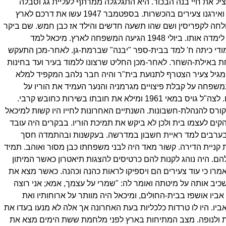
יל את חיי בנה הבכור. היא התגלגלה ממרתף לעליית גג וסבלה
חרפת רעב. הורי מיכאל היו חניכי תנועה ציונית בפעולתם ואירגנו צעירים בהכשרות. בספטמבר 1947 עשו את דרכם לארץ
ולחה לקפריסין ושם שהו תשעה חדשים והילד אז כבן חמש. שם ביקר
בגן-ילדים והיה שר את השירים בשפה העברית אשר אמו לימדה אותו. ביולי 1948 הגיעה המשפחה לארץ. מיכאל למד
ודי כיתה ח' למד בבית-ספר "יבנה" שברמת-גן. לאחר-מכן התעקש
חת באילת-השחר. לאחר-מכן החליט שרצונו ללמוד בעיר ועד בחינות
מגיל צעיר הצטרף לתנועת בית"ר והיה חבר נלהב המקפיד למלא
משפחה על קבלת פיצויים מגרמניה והנער העמיד את הוריו על
ההשפלה שיש בקבלת פיצויים מידי הרוצח – ושכנע אותם. לצה"ל גויס במאי 1961 ומילא את חובתו בשירות כחובש קרבי.
ס להנהלת-חשבונות. השנתיים האחרונות לחייו היו קשות למיכאל
קים לעצמו בית ולכן לא ביקש את תמיכת הוריו. בבקרים היה עובד
בערבים למד ראיית חשבון במדרשה. בעקשנות ובהתמדה חסך
 קניית הדירה. קשור מאד היה לבני משפחתו כבן מסור ואוהב. תמיד
ם. היה נוהג לקנות להם כרטיסים להצגות תיאטרון כאשר המיתון
מרו כי עוד צעירים הם ויספיקו לראות כהנה וכהנה. כאשר מצא את
שכיב אותה על מיטתה ואומר לה: "שמרי על עצמך, אמא; אני רוצה
אביו אושפז בבית-החולים, ומיכאל היה מוותר על ארוחותיו ואת
יו. היו לו טרדות כלכליות בעת האחרונה אך אלה לא מנעו בעדו את
דת ולנופה. מצב המתיחות בארץ לפני מלחמת ששת הימים מצא את