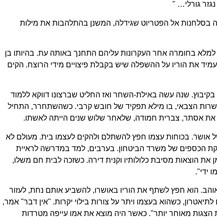
זר גורלי… "
כה בסלחנות אל הפטריוט שגידלה, המשנן בהתלהבות את מילות
ד למלא בחומרה אחר העקרונות עליהם התחנך באותה עת. בהיותו בן
העמיד את הוריו על ההשפלה שיש בקבלת פיצויים מידי הרוצח. הקים
קיבוץ. שנה עשה באילת-השחר ואז החליט שברצונו דווקא ללמוד
 לשרות הצבאי, בו מילא תפקיד של חובש קרבי. כשהשתחרר, התחיל
את אסתר, צברית חמודה, שלאחר שלוש שנים הייתה לאשתו.
של אושר. בכוחות עצמו חפץ להשתלם ולהקים לעצמו בית. מעולם לא
קת הכספים של משרד הביטחון. בערבים, למד במדרשה לראיית
 את הוצאות מסיבת כלולותיו וקנית דירה. כשזכה לבית חם משלו,
 ידי".
והב. הוא חפץ לשתף את הוריו באושרו, להשביע אותם נחת, לעזור
תיאטרון, כשהוא בעצמו ויתר על צורות בילוי יקרות. "אין דבר" אמר,
ות הצגות מאוחר יותר". כאשר היה מוצא את אמו עייפה מטרדות