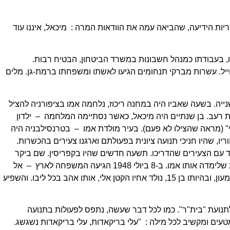
יות הידיעה, שהביאה עמה את הוודאות המרה : מיכאל, איננו עוד
תו, בעבודתו כמנהל חשבונות במשרד הביטחון, הבטיח רבות.
יל. עשרות מברקי תנחומים הגיעו לאשתו ומשפחתו ברמת-גן. מלים
יה. בשעה שאביו היה במחנה ריכוז, נלחמה אמו בציפורניה להציל
רעב. בן שנתיים היה מיכאל, כאשר נסתיימה המלחמה – ילדון
צי" (מראה שהצילו לא פעם). בעיר מולדת אמו – בטרנסילבניה היה
ריו, שהיו חניכי תנועה ציונית בפעולתם וארגנו צעירים בהכשרות.
 יחד עם הצעירים שהדריכו. תשעה חדשים שהיו בקפריסין. שם ביקר
הילד טיבי בגן-ילדים והיה שר את השירים בשפה העברית שלימדה אותו אמו. ב-8 ביולי 1948 הגיעה המשפחה לארץ – אל
השלווה.. כאן הורחבה המשפחה, למיכאל נתווסף האח שמעון, ובהיותו בן 15, נולד אחיו הקטן אלי, אותו אהב בכל ליבו. והשפיע
נועת "בית"ר". כמו לכל דבר שעשה, נתפס לפעולות בתנועה
עים ומקשיב לכל מילה : "עלי בריקאדות, עלי בריקאדות נשגשג.