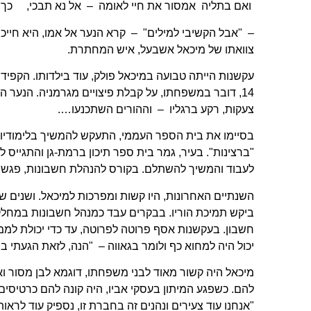
ואם בתליה אמסור את חיי לאומה – אל נא תבכי, כך נג
– "אבל הקשיבי למילים" – קרא הנער אל אמו, היא חיי
צוואתו של מיכאל אשבעל, איש המחתרת.
עקשנות הייתה טבועה במיכאל פולק, עוד בילדותו. הקפי
14, דובר במשפחתו, על קבלת פיצויים מגרמניה. הנער 
צעקות, רקע ברגליו – וההורים השתכנעו….
בסיימו את בית הספר העממי, התעקש להמשיך בלימודיו ב
"ברצינות". בעיר, גמר בית ספר תיכון ברמת-גן והתגייס
לעבוד והמשיך להשתלם. בקורס להנהלת חשבונות, פגש 
השנתיים האחרונות, היו קשות ומפרכות למיכאל. ושנים 
ביקש תמיכת הוריו. בבקרים עבד כמנהל חשבונות במחל
חשבון. בעקשנות אסף פרוטה לפרוטה, עד כדי יכולת לממן
יכול היה למחוא כף ולומר בגאווה – "הנה, לזאת הגעתי במו
מיכאל היה קשור מאוד לבני משפחתו, דוגמא לבן מסור וא
להם. כשפגע המיתון בעסקי אביו, היה קונה להם כרטיסים ל
"אנחנו עוד צעירים ונהנים זה בחברת זו, נספיק עוד לרא