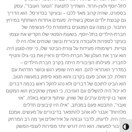
לתל-יוסף ולעין-חרוד. השתייך לתנועת "הנוער העובד", עסק
בספורט, שהיה קרוב מאד ללבו – ובעיקר בכדורסל. הוא הדריך
גם קבוצת ילדים ועסק בשחייה. פעמים אחדות השתתף במירוץ
התבור. כן נמנה עם המנגנים בתזמורת כלי-הנשיפה של
חברת-הילדים בתל-יוסף. בשעות-הפנאי שלו הקדיש את עצמו
בעיקר לספרות ולעבודה ציבורית ובשני שטחים אלה היו לו
נטייות. רשימותיו מעידות על צורת-הביטוי שלו, כי יפה-סגנון היה.
הוא ערך את העלון של חברת-הילדים וראיין את בני-גילו והטיף
לחבריו. פעילותו הציבורית היתה בקרב חברת-הילדים –
כמדריך האחראי להם. הוא היה שופע רגש וכושר הזדהות עם
הזולת. לב אוהב פעם בקרבו והוא מצא סיפוק במעשה הטוב.
הוא הביט לתוכם של דברים ולא נהג להקל ראש בכמה דברים.
לא יכול היה להשלים עם העזיבה, כי האמין שהקיבוץ הוא המקום
אשר בו קיימים ערכים של שוויון, שיתוף וכיוצא באלה. "אוי
ואבוי", התבטא פעם במכתב, "אילו היו קיבוצים חדלים
מלהיות!" אבנר לא אהב להתפאר בדיבורים על מעשים. אמנם
יפה היה, לדעתו, לדבר גבוהה על אידיאלים אך מה רב המרחק
מדיבור למעשה. הוא היה דורש יותר מסירות לענפי-המשק
Toggle High Contrast