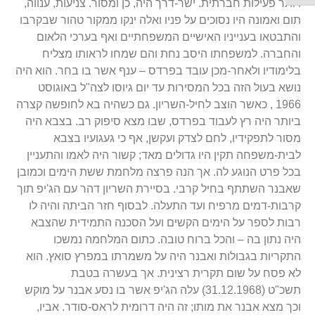
ויותר פעילות חברתית. ישר-דרך היה, כן ומסור. צניעות, ענווה,
תום ואמונה היו נסוכים על פניו ואלה ינקו ממקור טהור שבקרבו
והתבטאו בענייניו האישיים המשפחתיים ואף בערכי הלאום
והחברה. למשפחתו היסב נחת והם שמחו לראותו מצליח
בלימודיו ולאחר-מכן עובד בפרדס – ענף אשר בו בחר. הוא היה
נושא בעול הזה בכל המסירות עד יום גיוסו לצה"ל באוגוסט
1966 , כאשר הוצב לחיל-השריון. גם כשהיה בא לחופשה קצרה
ביותר היה רץ לעבוד בפרדס, שבו מצא סיפוק רב. בצבא היה
מסור לתפקידיו, לחם לצדק ועקשן, אף כי געגועיו בצבא
לבית-משפחה תקין היו גדולים מאד; קשור היה לאמו והתעניין
בכל פרט הנוגע לה. אך הנה פרצה מלחמת ששת הימים וכמובן
שאבנר השתתף בחיל קרבי. בסיירת השריון דהר עם הג'יפ תוך
קרבות-דמים מרפיח ועד התעלה. לבסוף חזר הביתה והיה לו
רבות לספר על הימים הקשים ועל הסכנה התמידית שהצבא
היה נתון בה – והכל ברוח טובה. כתום המלחמה נמשכו
התקריות בגבולות ואבנר היה על משמרתו במפרץ סואץ. הוא
לא פסח על שום תקרית רצינית. אך בעשרה בטבת
תשכ"ט (31.12.1968) עלה הג'יפ אשר בו נסע אבנר על מוקש
וכך מצא אבנר את מותו; זה היה דרומית לראס-סודר. אביו,