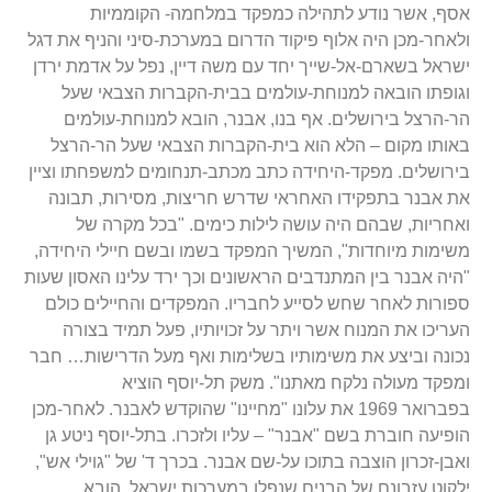
אסף, אשר נודע לתהילה כמפקד במלחמה- הקוממיות
ולאחר-מכן היה אלוף פיקוד הדרום במערכת-סיני והניף את דגל
ישראל בשארם-אל-שייך יחד עם משה דיין, נפל על אדמת ירדן
וגופתו הובאה למנוחת-עולמים בבית-הקברות הצבאי שעל
הר-הרצל בירושלים. אף בנו, אבנר, הובא למנוחת-עולמים
באותו מקום – הלא הוא בית-הקברות הצבאי שעל הר-הרצל
בירושלים. מפקד-היחידה כתב מכתב-תנחומים למשפחתו וציין
את אבנר בתפקידו האחראי שדרש חריצות, מסירות, תבונה
ואחריות, שבהם היה עושה לילות כימים. "בכל מקרה של
משימות מיוחדות", המשיך המפקד בשמו ובשם חיילי היחידה,
"היה אבנר בין המתנדבים הראשונים וכך ירד עלינו האסון שעות
ספורות לאחר שחש לסייע לחבריו. המפקדים והחיילים כולם
העריכו את המנוח אשר ויתר על זכויותיו, פעל תמיד בצורה
נכונה וביצע את משימותיו בשלימות ואף מעל הדרישות… חבר
ומפקד מעולה נלקח מאתנו". משק תל-יוסף הוציא
בפברואר 1969 את עלונו "מחיינו" שהוקדש לאבנר. לאחר-מכן
הופיעה חוברת בשם "אבנר" – עליו ולזכרו. בתל-יוסף ניטע גן
ואבן-זכרון הוצבה בתוכו על-שם אבנר. בכרך ד' של "גוילי אש",
ילקוט עזבונם של הבנים שנפלו במערכות ישראל, הובא