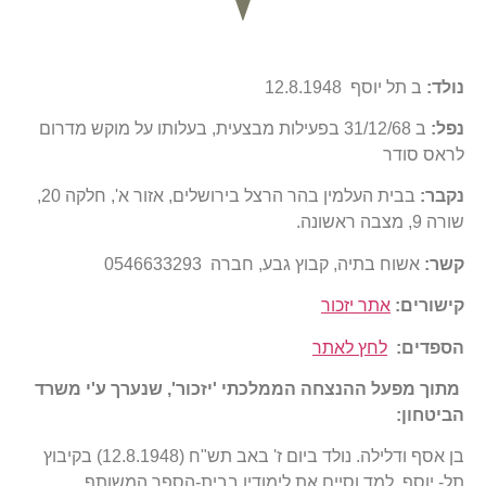
נולד:
ב תל יוסף 12.8.1948
נפל:
ב 31/12/68 בפעילות מבצעית, בעלותו על מוקש מדרום
לראס סודר
נקבר:
בבית העלמין בהר הרצל בירושלים, אזור א', חלקה 20,
שורה 9, מצבה ראשונה.
קשר:
אשוח בתיה, קבוץ גבע, חברה 0546633293
קישורים:
אתר יזכור
הספדים:
לחץ לאתר
מתוך מפעל ההנצחה הממלכתי 'יזכור', שנערך ע'י משרד
הביטחו
ן:
בן אסף ודלילה. נולד ביום ז' באב תש"ח (12.8.1948) בקיבוץ
תל- יוסף. למד וסיים את לימודיו בבית-הספר המשותף