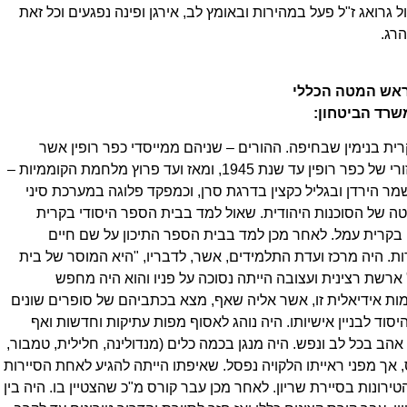
גרואג ז"ל פעל במהירות ובאומץ לב, אירגן ופינה נפגעים וכל זאת
רג.
אש המטה הכללי
משרד הביטחו
ן:
רבקה. נולד ביום י"ח בשבט תש"ז (8.2.1947) בקרית בנימין שבחיפה. ההורים – שניהם ממייסדי כפר רופין אשר
בעמק בית שאן. האב היה חבר פעיל ב"הגנה", מפקד אזורי של כפר רופין עד שנת 1945, ומאז ועד פרוץ מלחמת הקוממיות –
 הירדן ובגליל כקצין בדרגת סרן, וכמפקד פלוגה במערכת סיני
של הסוכנות היהודית. שאול למד בבית הספר היסודי בקרית
ח') בקרית עמל. לאחר מכן למד בבית הספר התיכון על שם חיים
 1965 עמד בבחינות הבגרות. היה מרכז ועדת התלמידים, אשר, לדבריו, "היא המוסר של בית
ארשת רצינית ועצובה הייתה נסוכה על פניו והוא היה מחפש
ת אידיאלית זו, אשר אליה שאף, מצא בכתביהם של סופרים שונים
 היסוד לבניין אישיותו. היה נוהג לאסוף מפות עתיקות וחדשות ואף
אהב בכל לב ונפש. היה מנגן בכמה כלים (מנדולינה, חלילית, טמבור,
ביולי 1965 והוזמן למבחני טיס, אך מפני ראייתו הלקויה נפסל. שאיפתו הייתה להגיע לאחת הסיירות
ירונות בסיירת שריון. לאחר מכן עבר קורס מ"כ שהצטיין בו. היה בין