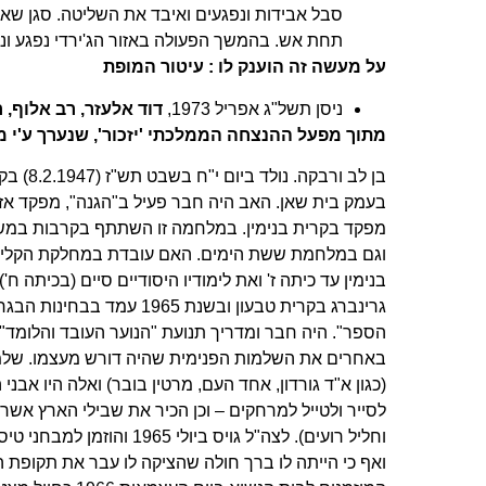
סבל אבידות ונפגעים ואיבד את השליטה. סגן שאול 
תחת אש. בהמשך הפעולה באזור הג'ירדי נפגע ונה
על מעשה זה הוענק לו
:
עיטור המופת
ניסן תשל"ג אפריל 1973,
דוד אלעזר, רב אלוף
,
ר
מתוך מפעל ההנצחה הממלכתי 'יזכור', שנערך ע'י 
בן לב ו
מפקד בקרית בנימין. במלחמה זו השתתף בקרבות במשמר
וגם במלחמת ששת הימים. האם עובדת במחלקת הקליטה 
בנימין עד כיתה ז' ואת לימודיו היסודיים סיים (בכיתה 
גרינברג בקרית טבעון ובשנת
הספר". היה חבר ומדריך תנועת "הנוער העובד והלומד" 
באחרים את השלמות הפנימית שהיה דורש מעצמו. שלמו
(כגון א"ד גורדון, אחד העם, מרטין בובר) ואלה היו אבני
לסייר ולטייל למרחקים – וכן הכיר את שבילי הארץ אשר 
וחליל רועים). לצה"ל גויס 
ואף כי הייתה לו ברך חולה שהציקה לו עבר את תקופת הט