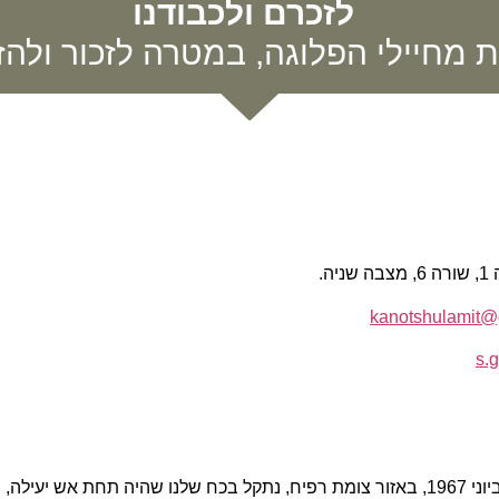
לזכרם ולכבודנו
ת מחיילי הפלוגה, במטרה לזכור ולהזכ
.
kanotshulamit@
s.
סגן שאול גרואג ז"ל שימש כ-מ"מ סיור. ביום ה-5 ביוני 1967, באזור צומת רפיח, נתקל בכח שלנו שהיה תחת אש יעילה,