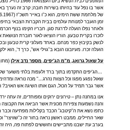
המוזמנים לבית הנ
אשר בו נפל עוד בהיותו בשירות חובה; קרב זה נערך באל
זמן הועבר למנוחת עולמים בבית הקברות הצבאי בחיפה. 
ולאחר נפלו הועלה לדרגת סגן. חבריו הקימו בנוף הכרמ
לזכרו בקרית טבעון. הוריו הוציאו לאור חוברת הנושאת 
לנשק בקיבוץ כפר מנחם. באחד מעלוני קרית טבעון ובס
הועלה זכרו. מעיזבונו הובא ב"גוילי אש", כרך ד', הוא י
על שאול גרואג, מ"מ הג'יפים, מספר נדב אילן
(מתוך 
…הג'יפים התקדמו בתוך ברד זלעפות בלתי משוער של פ
שאול נפגע מפגז וכל הצוות נהרג…" מכה נוראה ומדהימה.
אשר גבר תמיד על הכול, הגם אותו השיגה אש האויב? וע
אנו במחנה נתן – טירונים ירוקים ומפוחדים, זה עתה יר
והנה נשמעות צפירות מכונית אשר הביאה את הקבוצה הש
כתפו נשא את ה"קיטבג" הכבד בקלילות מפתיעה וכבר הי
שאר החיילים. ממבט ראשון נראה בחור זה כ"שוויצר" וכד
בערב עת ישבנו מתביישים וחוששים לפתוח פה, היה זה ש