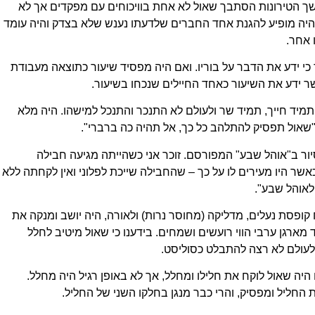
משך הטירונות הסתבך שאול לא אחת בוויכוחים עם מפקדים אך לא
 היה מופיע להגנת אחד החברים שלדעתו נענש שלא בצדק והיה עומד
 אחר.
 כי ידע את הדבר על בוריו. ואם היה מפסיד שיעור כתוצאה מעבודת
 ידע את השיעור כאחד החיילים שנכחו בשיעור.
, תמיד חייך, תמיד שר ולעולם לא התנכר והתנכל למישהו. היה מלא
"שאול תפסיק להתלהב כל כך, אל תהיה כה ברברי".
יור ב"אוהל שבע" המפורסם. זוכר אני כשהייתה מגיעה חבילה
אשר היו מעירים לו על כך – שהחבילה שייכת לפלוני ואין לקחתה ללא
 לאוהל שבע".
קופסת נעלים, מדליקה (מחוסר נרות) ולאורה, היה יושב ומנקה את
 מארגן ערבי הווי רועשים ושמחים. בידענו כי שאול מיטיב לחלל
 לעולם לא רצה להתבלט כסוליסט.
 היה שאול לוקח את חלילו ומחלל, אך לא באופן רגיל היה מחלל.
 החליל ומפסיק, והרי כבר מנגן בחלקו השני של החליל.