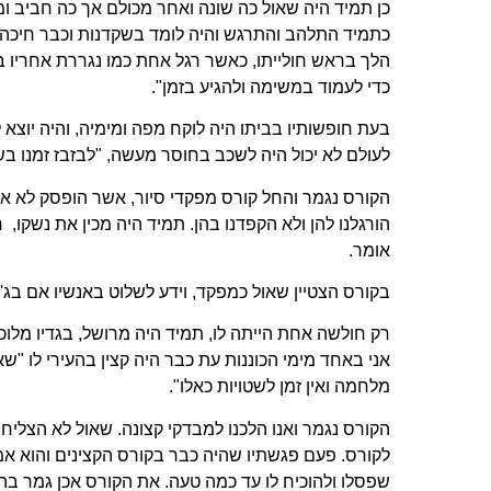
כן תמיד היה שאול כה שונה ואחר מכולם אך כה חביב ומ
כתמיד התלהב והתרגש והיה לומד בשקדנות וכבר חיכה ב
הלך בראש חולייתו, כאשר רגל אחת כמו נגררת אחריו בי
כדי לעמוד במשימה ולהגיע בזמן".
בעת חופשותיו בביתו היה לוקח מפה ומימיה, והיה יוצא ל
לעולם לא יכול היה לשכב בחוסר מעשה, "לבזבז זמנו בש
הקורס נגמר והחל קורס מפקדי סיור, אשר הופסק לא אחת 
הורגלנו להן ולא הקפדנו בהן. תמיד היה מכין את נשקו, 
אומר.
בקורס הצטיין שאול כמפקד, וידע לשלוט באנשיו אם בג'י
רק חולשה אחת הייתה לו, תמיד היה מרושל, בגדיו מלוכ
אני באחד מימי הכוננות עת כבר היה קצין בהעירי לו "שאו
מלחמה ואין זמן לשטויות כאלו".
הקורס נגמר ואנו הלכנו למבדקי קצונה. שאול לא הצליח
לקורס. פעם פגשתיו שהיה כבר בקורס הקצינים והוא אמר
שפסלו ולהוכיח לו עד כמה טעה. את הקורס אכן גמר בהצ