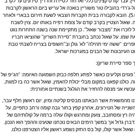
שיא ביום העצמאות 1966 כחייל מצטיין. עבר קורס קצינים כללי ואז חזר לסיירת והדריך טירונים עד לקרב
-ג'רדי בהובילו טור משוריין בואכה אל עריש ביום הראשון לקרבות
של מלחמת ששת הימים, הוא כ"ו באייר תשכ"ז (5.6.1967). הובא לקבורה בבית הקברות הצבאי לשעת חירום בבארי ולאחר
שאול הצטיין בקרב קודם על צומת רפיח באותו יום. צוין לשבח
ל לזכרו את "מצבור שאול". כן מתקיימת שנה בשנה התחרות נווט
את שמו. על שאול נכתב בחוברת "סיירת השריון" שהוציאו חבריו
פרים: "ששה ימי תהילה" לא' גולן וב"חשופים בצריח לשבתי טבת
לקוט העיזבונות של הבנים במערכות ישראל.
ספר סיירת שריון):
גזים וקליעים כאשר לפתע חלפה כבזק השמועה האיומה: "הג'יפ של
 כולנו קפאנו במקום מבלי יכולת להאמין, שאול אשר כה בז למוות,
כשיו אני מנסה להחזיר את הגלגל בשנתיים אחורנית:
דנו מהמשאית אשר הבאתנו מבסיס קליטה ומיון. יום ראשון חלף עבר,
נייה של הטירונים, אחרון קפץ בחור גבה קומה ורחב כתפיים, על
ה רץ ומסתובב, צועק ומתרגש וקולו עולה ברמה על קולותיהם של
ברן גדול אך במשך הימים הבאים נוכחנו שטעינו וההפך הוא הנכון.
אול אשר קולו, קול בס החזק נשמע ראשון אליו הצטרפנו כולנו.