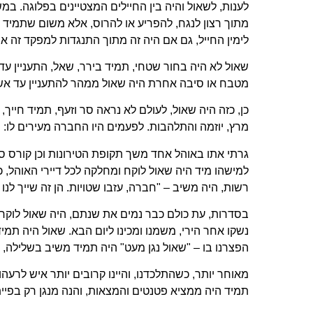
לענות, לשאול והיה בין החיילים המצטיינים בפלוגה. ב
מתוך רצון לנגח, להפריע או להרוס, אלא משום שתמיד
לימין החייל, גם אם היה זה מתוך התנגדות למפקד זה או
שאול לא היה בחור שטחי, תמיד בירר, שאל, התעניין עד
מטבח או סיבה אחרת היה שאול ממהר להתעניין עד אשר
כן, כזה היה שאול, לעולם לא נראה סר וזעף, תמיד חייך
מרץ, יוזמה והתלהבות. לפעמים היו החברה מעירים לו: 
גרתי אתו באוהל אחד משך תקופת הטירונות וכן קורס ס
למישהו מיד היה שאול לוקח ומחלקה לכל דיירי האוהל, כ
רשות, היה משיב – "חברה, עזבו שטויות. הן זה שייך לנו
בסדרות, עת כולם כבר נמים את שנתם, היה שאול לוקח 
נשקו אחר הירי, משמנו ומכינו ליום הבא. שאול היה תמיד
הפצרנו בו – "שאול נגן מעט" היה תמיד משיב בשלילה,
מאוחר יותר, כשהתלכדנו, והיינו קרובים יותר איש לרעהו
תמיד היה ממציא פטנטים והמצאות, והנה מנגן רק בפיית