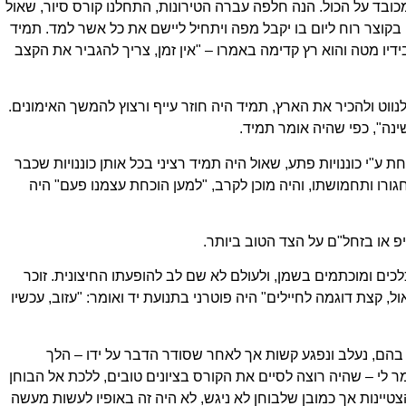
כובד על הכול. הנה חלפה עברה הטירונות, התחלנו קורס סיור, שאול
קוצר רוח ליום בו יקבל מפה ויתחיל ליישם את כל אשר למד. תמיד
דיו מטה והוא רץ קדימה באמרו – "אין זמן, צריך להגביר את הקצב
נווט ולהכיר את הארץ, תמיד היה חוזר עייף ורצוץ להמשך האימונים.
ינה", כפי שהיה אומר תמיד.
ע"י כוננויות פתע, שאול היה תמיד רציני בכל אותן כוננויות שכבר
חגורו ותחמושתו, והיה מוכן לקרב, "למען הוכחת עצמנו פעם" היה
פ או בזחל"ם על הצד הטוב ביותר.
לכים ומוכתמים בשמן, ולעולם לא שם לב להופעתו החיצונית. זוכר
ל, קצת דוגמה לחיילים" היה פוטרני בתנועת יד ואומר: "עזוב, עכשיו
 בהם, נעלב ונפגע קשות אך לאחר שסודר הדבר על ידו – הלך
 לי – שהיה רוצה לסיים את הקורס בציונים טובים, ללכת אל הבוחן
טיינות אך כמובן שלבוחן לא ניגש, לא היה זה באופיו לעשות מעשה