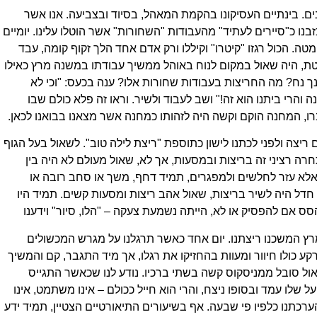
ים. בינתיים העסיקונו בהקמת המאהל, בסיוד ובצביעה. אנו אשר
בנו כ"סיירים לעתיד" מהעבודות "השחורות" אשר הוטלו עלינו. יומיים
מטה. הכול רגזו "קיטרו" וקיללו ורק אדם אחד הלך זקוף קומה, עבד
ת, היה שאול במקום לנוח באוהל ממשיך עבודתו במשנה מרץ כאילו
נך נח? מה החריצות בעבודות שחורות אלו? ענה בכעס: "וכי לא
הרי ביתנו הוא זה!" ושב לעבוד ולשיר. וראו זה פלא כולם שבו
ו, המחנה הוקם וקשה היה לזהותו כמחנה אשר מצאנו בבואנו לכאן.
יצה ולפני לכתנו לישון כתוספת "ריצת לילה טוב". לשאול בעל הגוף
רה רציני זה בריצות ובמסעות, אך לא, שאול מעולם לא היה בין
אלא עזר לחלשים ולמפגרים, תמיד דחף, משך או סחב רובה או
חדל היה לשיר בריצות, שאול אהב ריצות ומסעות קשים. תמיד היו
אם להפסיק או לא, הייתה נשמעת צעקה – "הלו, סיור" וידענו
מרץ המשכנו ריצתנו. יום אחד כאשר תרגלנו על מגרש המכשולים
 כולו חיוור ומעוות בהחזיקו את רגלו, אך מיד התגבר, קם והמשיך
אול סובל ממניסקוס קשה בשתי ברכיו. נודע לנו שכאשר התגייס
שלו עמד ובסופו ניצח, והרי הוא חייל ככולם – אינו משתמט, אינו
רכתנו כלפיו פי שבעה. אף בשיעורים התיאורטיים הצטיין, תמיד ידע