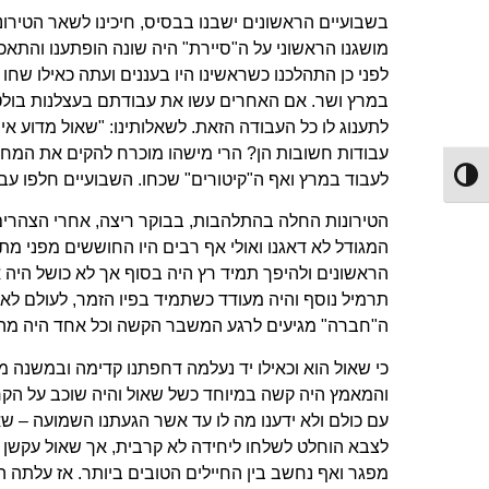
בשבועיים הראשונים ישבנו בבסיס, חיכינו לשאר הטירונ
מושגנו הראשוני על ה"סיירת" היה שונה הופתענו והתאכז
לפני כן התהלכנו כשראשינו היו בעננים ועתה כאילו שחו 
במרץ ושר. אם האחרים עשו את עבודתם בעצלנות בולט
לתענוג לו כל העבודה הזאת. לשאלותינו: "שאול מדוע אי
עבודות חשובות הן? הרי מישהו מוכרח להקים את המחנה ו
לעבוד במרץ ואף ה"קיטורים" שכחו. השבועיים חלפו עבר
Toggle High Contrast
הטירונות החלה בהתלהבות, בבוקר ריצה, אחרי הצהרים ר
המגודל לא דאגנו ואולי אף רבים היו החוששים מפני מתח
הראשונים ולהיפך תמיד רץ היה בסוף אך לא כושל היה 
תרמיל נוסף והיה מעודד כשתמיד בפיו הזמר, לעולם לא 
ה"חברה" מגיעים לרגע המשבר הקשה וכל אחד היה מהסס 
כי שאול הוא וכאילו יד נעלמה דחפתנו קדימה ובמשנה 
והמאמץ היה קשה במיוחד כשל שאול והיה שוכב על הקרקע
עם כולם ולא ידענו מה לו עד אשר הגעתנו השמועה – ש
לצבא הוחלט לשלחו ליחידה לא קרבית, אך שאול עקשן על 
מפגר ואף נחשב בין החיילים הטובים ביותר. אז עלתה הע