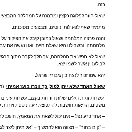
כזה.
שאול חוזר לפלוגה כקצין ומתמנה על המחלקה המבצעית
מתמיד שאף לפעולות, נווטים, ומבצעים מסוכנים.
והנה פרצה המלחמה ושאול כמובן קיבל את הפיקוד על 
מלחמתנו, ובשבילנו היא שאלת חיים, ואנו נעשה את עבו
שאול לא חפש את המלחמה, אך הלך לקרב מתוך הרגשת 
לב לעניין אשר לשמו יצא.
יהא שמו זכור לנצח בין גיבורי ישראל.
שאול האחד שלא ייתן לפול, כך זוכרו בועז אמיתי
(מת
עשרות זוגות רגלים עולות ויורדות בקצב. עשרות עיניים
נושפים, הריאות חושבות להתפוצץ. זיעה נוטפת ויורדת ל
– אחד כרע נפל – אינו יכול לשאת את המאמץ, חושב להי
– "קום בחור" – מצווה הוא להמשיך – "אל תיתן ליצר לגב