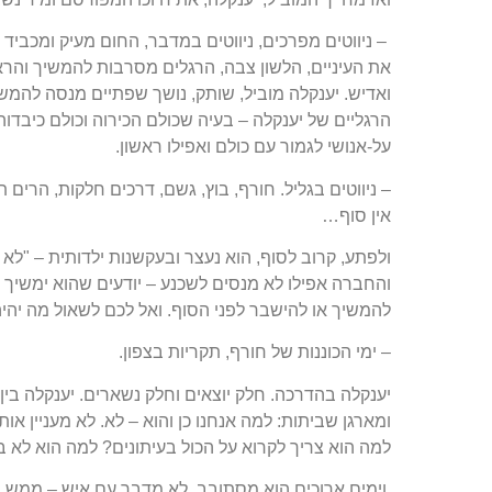
– ניווטים מפרכים, ניווטים במדבר, החום מעיק ומכביד 
את העיניים, הלשון צבה, הרגלים מסרבות להמשיך והר
ואדיש. יענקלה מוביל, שותק, נושך שפתיים מנסה להמשיך
הרגליים של יענקלה – בעיה שכולם הכירוה וכולם כיבדוה
על-אנושי לגמור עם כולם ואפילו ראשון.
– ניווטים בגליל. חורף, בוץ, גשם, דרכים חלקות, הרים תל
אין סוף…
ולפתע, קרוב לסוף, הוא נעצר ובעקשנות ילדותית – "ל
והחברה אפילו לא מנסים לשכנע – יודעים שהוא ימשיך א
להמשיך או להישבר לפני הסוף. ואל לכם לשאול מה יהיה 
– ימי הכוננות של חורף, תקריות בצפון.
יענקלה בהדרכה. חלק יוצאים וחלק נשארים. יענקלה בין ה
ומארגן שביתות: למה אנחנו כן והוא – לא. לא מעניין אותו
למה הוא צריך לקרוא על הכול בעיתונים? למה הוא לא בע
וימים ארוכים הוא מסתובב. לא מדבר עם איש – ממש מסו