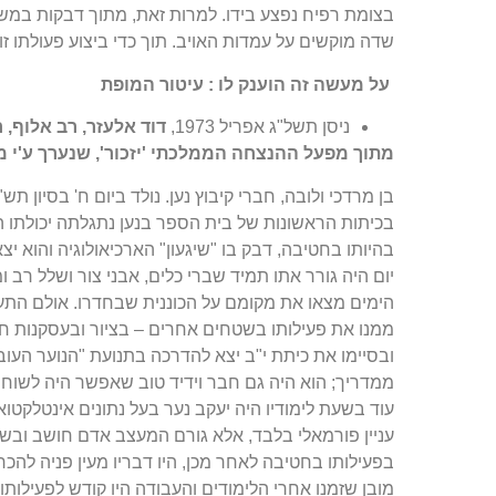
בצומת רפיח נפצע בידו. למרות זאת, מתוך דבקות במש
שדה מוקשים על עמדות האויב. תוך כדי ביצוע פעולתו זו 
על מעשה זה הוענק לו
:
עיטור המופת
ניסן תשל"ג אפריל 1973,
דוד אלעזר, רב אלוף
,
ר
מתוך מפעל ההנצחה הממלכתי 'יזכור', שנערך ע'י 
בכיתות הראשונות של בית הספר בנען נתגלתה יכולתו הא
בהיותו בחטיבה, דבק בו "שיגעון" הארכיאולוגיה והוא יצ
יום היה גורר אתו תמיד שברי כלים, אבני צור ושלל רב ו
הימים מצאו את מקומם על הכוננית שבחדרו. אולם התעני
ממנו את פעילותו בשטחים אחרים – בציור ובעסקנות ח
ובסיימו את כיתת י"ב יצא להדרכה בתנועת "הנוער העוב
ממדריך; הוא היה גם חבר וידיד טוב שאפשר היה לשוחח
עוד בשעת לימודיו היה יעקב נער בעל נתונים אינטלקטואל
עניין פורמאלי בלבד, אלא גורם המעצב אדם חושב ובש
בפעילותו בחטיבה לאחר מכן, היו דבריו מעין פניה להכ
מובן שזמנו אחרי הלימודים והעבודה היו קודש לפעילותו