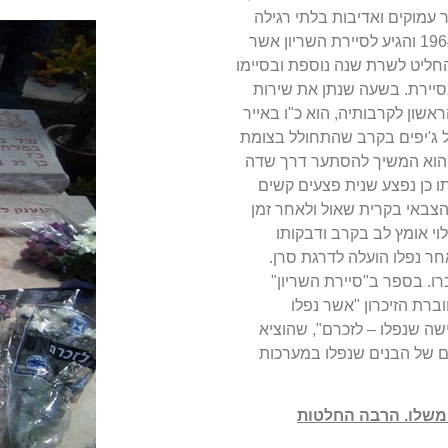
 עמוקים ואדיבות בלתי רגילה
שלא פעם גבלה עם אצילות רוח. לצה"ל גויס באוגוסט 1964 והגיע לסיירת השריון אשר
חליט לשרת שנה נוספת ובסיימו
בסיירת. בשעה שנתן את שירות
שון לקרבותיה, הוא כ"ו באייר
סיור של ג'יפים בקרב שהתחולל בצומת
 הוא המשיך להסתער דרך שדה
 כן נפצע שנית פצעים קשים
הצבאי בקרית שאול ולאחר זמן
וי אומץ לב בקרב ודבקותו
חר נפלו הועלה לדרגת סרן.
כרו. בספר ב"סיירת השריון"
רת הזיכרון "אשר נפלו
ה שנפלו – לזכרם", שהוציא
בונם של הבנים שנפלו במערכות
ר משלו. הרבה החלטות