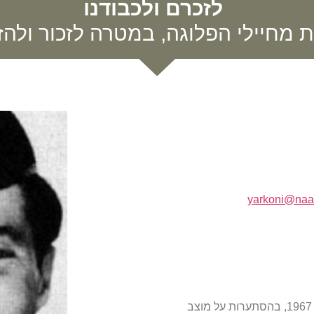
לזכרם ולכבודנו
ת מחיילי הפלוגה, במטרה לזכור ולהזכ
yarkoni@naan
סג"ם יעקב ירקוני ז"ל, שימש כ-מ"מ סיור. ביום ה-5 ביוני 1967, בהסתערות על מוצב