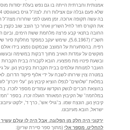
אמנותית וחברתית הייתה בו גם נפש בעלת יסודות מוסר
בה עשה תקופה ארוכה. זמן מועט לפני שחרורו מצה"ל ה
את הקורס חזר לחיל השריון ואחר כך הוצב שוב כקצין 
החובה בתנאי קבע פרצה מלחמת ששת הימים, וביום הרא
תשכ"ז (5.6.1967), שימש יעקב כמפקד מחלקת 
רפיח. בהסתערות על המוצב שבמקום נפצע בידו אולם
מוקשים על עמדות האויב מתוך דבקות במשימה ובעשותו
ובשעת פינויו מת מפצעיו. הובא לקבורה בבית הקברות 
הועבר למנוחת עולמים בבית הקברות בקיבוץ נען. על גיל
במטרה צוין שירותו לשבח על ידי אלוף פיקוד הדרום. לא
במלאת "שלושים" לנפלו הוציא קיבוץ נען "עלי זיכרון" לז
בהוצאת חברים לנשק הוקדשו עמודים מספר לזכרו. בחוב
במלחמה" של הקיבוץ המאוחד הועלה זכרו. בספר "חמיש
קיבוץ נען, הונצח שמו. ב"גוילי אש", כרך ד', ילקוט עיז
ישראל, הובא מעיזבונו.
ירקוני היה חלק מן הפלוגה. אבל היה לו עולם עשי
להחליט. מספר אלי
(מתוך ספר סיירת שריון):