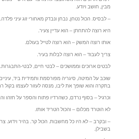
מבין, חושב ויודע.
– לבסיס. הכול נטחן, נבחן ונבדק מאחורי זוג עיני פלדה.
היא רוצה להתחתן – הוא עדיין צעיר.
אותו רוצה המשק – הוא רוצה לטייל בעולם.
צריך לעבוד – הוא רוצה לבלות בעיר.
לבטים ארוכים וממושכים – לבטי חיים, לבטי-התבגרות.
שוכב על המיטה, סיגריה מפורסמת ותמידית ביד, עיניים
בתקרה והוא שופך את ליבו, מנסה לעזור לעצמו בקול רם
וכרגיל – בסוף נרדם, כשהרדיו פתוח והספר על חזהו וה
לא הוטרד מכלום – והכול הטריד אותו.
– ובקרב – לא היו כל מחשבות. הכול קר. בהיר וידוע. צרי
בשבילן.