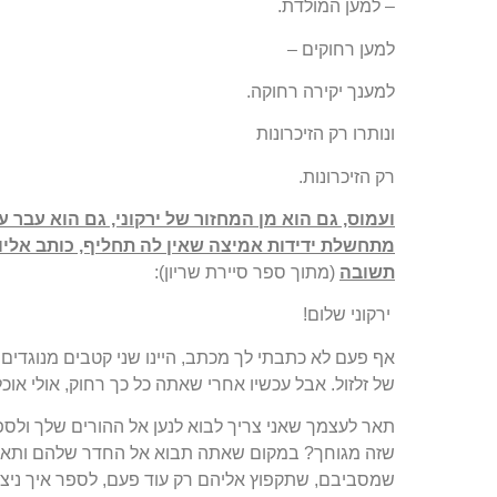
– למען המולדת.
למען רחוקים –
למענך יקירה רחוקה.
ונותרו רק הזיכרונות
רק הזיכרונות.
ועמוס, גם הוא מן המחזור של ירקוני, גם הוא עבר 
מתחשלת ידידות אמיצה שאין לה תחליף, כותב אליו 
תשובה
(מתוך ספר סיירת שריון):
ירקוני שלום!
אף פעם לא כתבתי לך מכתב, היינו שני קטבים מנוגדים
של זלזול. אבל עכשיו אחרי שאתה כל כך רחוק, אולי או
תאר לעצמך שאני צריך לבוא לנען אל ההורים שלך ולס
שזה מגוחך? במקום שאתה תבוא אל החדר שלהם ותאי
שמסביבם, שתקפוץ אליהם רק עוד פעם, לספר איך ניצחנ