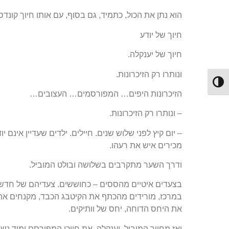
הוא נתן את הכול, כתמיד, גם בסוף, עם אותו חיוך קונדס
חיוך של יודע
חיוך של יענקלה.
ונותרו רק הזיכרונות.
Toggle High Contrast
הזיכרונות היפים… המפורסמים… העצובים…
– ונותרו רק הזיכרונות.
– יום קיץ לפני שלוש שנים. חיילים. ילדים שעדיין אינם 
מכירים איש את רעהו.
ודרך השער מתקרבים בשלושה ובולט המוביל.
בצעדים איטיים מהססים – כחוששים. צעדיהם של חדשים
במרכז, מורידים מהכתף את הקיטבג הכבד, מקנחים את 
את היחס הדוחה, יחס של וותיקים.
ואז מחייך המוביל, יענקלה, את חיוכו המפורסם ומיד נש