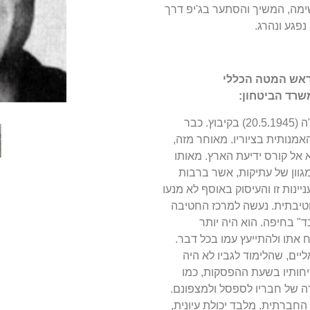
ימה, המשיך והסתער בג'יפ דרך
נפגע ונהרג.
אש המטה הכללי
משרד הביטחו
ן:
בן מרדכי ולובה, חברי קיבוץ נען. נולד ביום ח' בסיון תש"ה (20.5.1945) בקיבוץ. כבר
מנותית בציוריו. מאוחר מזה,
א אל קורס ידיעת הארץ. מאותו
מגוון של עתיקות, אשר ברבות
ינות זו והעיסוק באוסף לא מנעו
טיבתית. נעשה למרכז החטיבה
ד" בחיפה. הוא היה יותר
 אתו ולהתייעץ עמו בכל דבר.
יים, שהלימוד לגביו לא היה
יחותיו בשעת ההפסקות, כמו
רה של חבריו לספסל ולמצפונם.
 החברתית. מלבד יכולת עיונית,