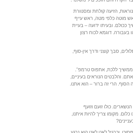
נוראות, הזיעה קולחת ומסנוורת
אש מוטה כלפי מטה, ראש עייף
 ככולם. ובעיתו ידועה – בעיית
ו בעבורה. דוגמא לכוח רצון
ולים, סבך קוצני ודרך אין-סוף,
א ממשיך ללכת, אתפוס טרמפ".
תם. והלבטים הנוראים בעיניים,
הסוף. הרי זה ברור – הוא אתנו.
נשארים. כולו זועם וזועף
 כלום. מקומו צריך להיות איתנו,
ניינים?
כן. וכרגיל לאט לאט הוא נרגע,