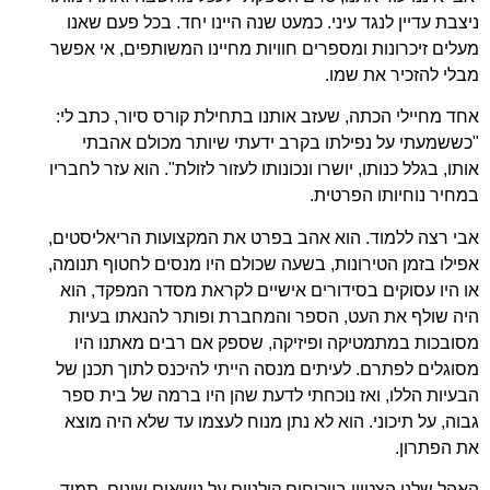
ניצבת עדיין לנגד עיני. כמעט שנה היינו יחד. בכל פעם שאנו
מעלים זיכרונות ומספרים חוויות מחיינו המשותפים, אי אפשר
מבלי להזכיר את שמו.
אחד מחיילי הכתה, שעזב אותנו בתחילת קורס סיור, כתב לי:
"כששמעתי על נפילתו בקרב ידעתי שיותר מכולם אהבתי
אותו, בגלל כנותו, יושרו ונכונותו לעזור לזולת". הוא עזר לחבריו
במחיר נוחיותו הפרטית.
אבי רצה ללמוד. הוא אהב בפרט את המקצועות הריאליסטים,
אפילו בזמן הטירונות, בשעה שכולם היו מנסים לחטוף תנומה,
או היו עסוקים בסידורים אישיים לקראת מסדר המפקד, הוא
היה שולף את העט, הספר והמחברת ופותר להנאתו בעיות
מסובכות במתמטיקה ופיזיקה, שספק אם רבים מאתנו היו
מסוגלים לפתרם. לעיתים מנסה הייתי להיכנס לתוך תכנן של
הבעיות הללו, ואז נוכחתי לדעת שהן היו ברמה של בית ספר
גבוה, על תיכוני. הוא לא נתן מנוח לעצמו עד שלא היה מוצא
את הפתרון.
האהל שלנו הצטיין בויכוחים קולניים על נושאים שונים. תמיד