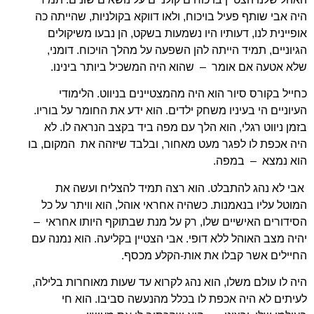
היה אבי שותף פעיל בויכוח, ולאו דווקא בקולניות, שהייתה כה
אופיינית לנו, דעותיו היו נשמעות בשקט, הן נבעו משיקולים
הגיוניים, תמיד הייתה להן השפעה על מהלך הויכוח. דומני,
שלא אטעה אם אומר – שהוא היה המשכיל ביותר בינינו.
כחייל בקורס סיור הוא היה מהמצטיינים בניווט. הלימודי
העיוניים הי בעיניו משחק ילדים. הוא ידע את החומר על בוריו.
בזמן ניווט רגלי, הוא הלך עם מפה ביד בקצב הנראה לו. לא
היה אכפת לו לפגר מעט מאחור, ובלבד שיזהה את המקום, בו
הוא נמצא – במפה.
אבי לא נהג להתבלט. הוא רצה תמיד להצליח ועשה את
המוטל עליו בנאמנות. כשהיה אחראי אוהל, הוא וויתר על כל
הסידורים האישיים שלו, רק על מנת שבתוקף היותו אחראי –
יהיה מצב האוהל ללא דופי. אבי הצטיין בקליעה. הוא נמנה עם
החיילים אשר קבלו את אות-הקלע מכסף.
היה לו עולם משלו, הוא נהג לקרוא עד שעות מאוחרות בלילה,
לעיתים לא היה אכפת לו בכלל מהנעשה סביבו. הוא חי