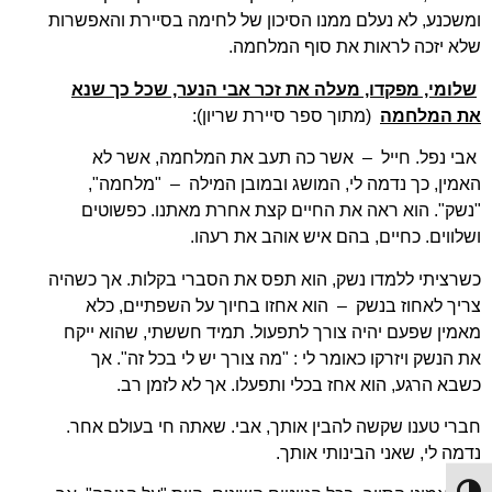
ומשכנע, לא נעלם ממנו הסיכון של לחימה בסיירת והאפשרות
שלא יזכה לראות את סוף המלחמה.
שלומי, מפקדו, מעלה את זכר אבי הנער, שכל כך שנא
את המלחמה
(מתוך ספר סיירת שריון):
אבי נפל. חייל – אשר כה תעב את המלחמה, אשר לא
האמין, כך נדמה לי, המושג ובמובן המילה – "מלחמה",
"נשק". הוא ראה את החיים קצת אחרת מאתנו. כפשוטים
ושלווים. כחיים, בהם איש אוהב את רעהו.
כשרציתי ללמדו נשק, הוא תפס את הסברי בקלות. אך כשהיה
צריך לאחוז בנשק – הוא אחזו בחיוך על השפתיים, כלא
מאמין שפעם יהיה צורך לתפעול. תמיד חששתי, שהוא ייקח
את הנשק ויזרקו כאומר לי : "מה צורך יש לי בכל זה". אך
כשבא הרגע, הוא אחז בכלי ותפעלו. אך לא לזמן רב.
חברי טענו שקשה להבין אותך, אבי. שאתה חי בעולם אחר.
נדמה לי, שאני הבינותי אותך.