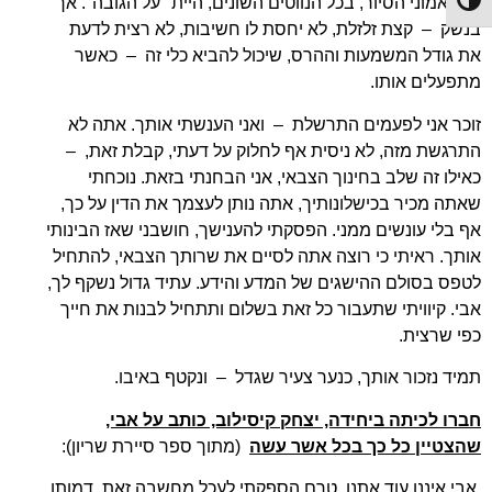
Toggle High Contrast
בכל אמוני הסיור, בכל הנווטים השונים, היית "על הגובה". אך
בנשק – קצת זלזלת, לא יחסת לו חשיבות, לא רצית לדעת
את גודל המשמעות וההרס, שיכול להביא כלי זה – כאשר
מתפעלים אותו.
זוכר אני לפעמים התרשלת – ואני הענשתי אותך. אתה לא
התרגשת מזה, לא ניסית אף לחלוק על דעתי, קבלת זאת, –
כאילו זה שלב בחינוך הצבאי, אני הבחנתי בזאת. נוכחתי
שאתה מכיר בכישלונותיך, אתה נותן לעצמך את הדין על כך,
אף בלי עונשים ממני. הפסקתי להענישך, חושבני שאז הבינותי
אותך. ראיתי כי רוצה אתה לסיים את שרותך הצבאי, להתחיל
לטפס בסולם ההישגים של המדע והידע. עתיד גדול נשקף לך,
אבי. קיוויתי שתעבור כל זאת בשלום ותתחיל לבנות את חייך
כפי שרצית.
תמיד נזכור אותך, כנער צעיר שגדל – ונקטף באיבו.
חברו לכיתה ביחידה, יצחק קיסילוב, כותב על אבי,
שהצטיין כל כך בכל אשר עשה
(מתוך ספר סיירת שריון):
אבי איננו עוד אתנו, טרם הספקתי לעכל מחשבה זאת. דמותו