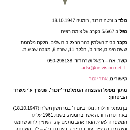
נולד
ב ורטה דורנה, רומניה 18.10.1947
נפל
ב 5/6/67 בקרב על צומת רפיח
נקבר
בבית העלמין בהר הרצל בירושלים, חלקת מלחמת
ששת הימים, אזור ב', חלקה 11, שורה 8, מצבה שביעית.
קשר:
אח – רפאל ושרה דוד 050-298138
adsr@netvision.net.il
קישורים
:
אתר יזכור
מתוך מפעל ההנצחה הממלכתי 'יזכור', שנערך ע'י משרד
הביטחו
ן:
בן נפתלי והילדה. נולד ביום ד' במרחשון תש"ח (18.10.1947)
בעיר וטרה דורנה אשר ברומניה. בשנת 1961 עלתה
המשפחה לארץ. הנער אהב מתמטיקה, השתייך לחוג שחמט
והיה מרבה לצייר. עוד ברומניה, בעודנו בן י"ג – י"ד, השתתף