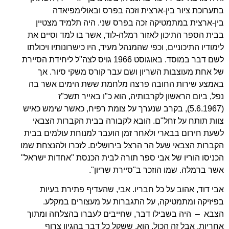
בתערוכת ציור בין-ארצית וזכה בפרס ובאולימפיאדה
בין-ארצית במתמטיקה זכה בפרס שני. היה תלמיד מצטיין
בבית הספר התיכון לאזור רמלה-לוד, אשר בו למד וסיים את
לימודיו התיכוניים, וכפי שהמנהל מעיד, היו כישרונותיו ויכולתו
לשם דבר במוסד. באוגוסט 1966 גויס לצה"ל ליחידת הסיירת
של אחת מעוצבות השריון ושם עבר קורס משקי סיור. אך
באמצע שירות החובה פרצה מלחמת ששת הימים אשר בה
נפל, ביום הראשון לקרבותיה, הוא כ"ו באייר תשכ"ז
(5.6.1967), בקרב שנערך על צומת רפיח, כאשר שימש כאיש
צוות תותח על זחל"ם. הובא לקבורה בבית הקברות הצבאי
לשעת חירום בבארי ולאחר זמן הועבר למנוחת עולמים בבית
הקברות הצבאי שעל הר הרצל בירושלים. לזכרו ולהנצחת שמו
הכניסו הוריו של אבי ספר תורה לבית הכנסת "אחדות ישראל"
אשר ברמלה. שמו הוזכר ב"סיירת שריון".
אבי דוד, אהוב על כל חבריו. אבי, שהעדיף פתירת בעיות
בפיזיקה ומתמטיקה, על התגברות על מעצורים במקלע.
הצבא – היה בשבילו דבר, שחייבים לעברו בהצלחה ומתוך
אחריות, אבל זה הכול. הוא, ששקל כל דבר בהגיון צרוף