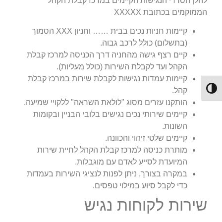
להלן הסדרי הנגישות הקיימים במרכז קבלת הקהל
הממוקמים בכתובת XXXXX
קיימות חניות נכים בבית …… וחניון XXX הסמוך
(בתשלום) כולל לרכב גבוה.
קיים רצף גישה מהחניה דרך הכניסה למרכז קבלת
הקהל ועד לקבלת השירות (כולל מעליות).
קיימות עמדות נגישות לקבלת שירות במרכז קבלת
Toggle High Contrast
קהל.
הותקנו עזרים מסוג "לולאת השראה" ללקויי שמיעה.
קיימים שירותי נכים נגישים בלובי הבניין ובקומות
השונות.
קיימים שלטי זיהוי והכוונה.
מותרת כניסה למרכז קבלת הקהל לחיית שירות
המיועדת לסייע לאדם עם מוגבלות.
במקרה בצורך, ניתן לפנות לנציגי השירות בעמדות
כדי לקבל סיוע במילוי טפסים.
שירות לקוחות נגיש