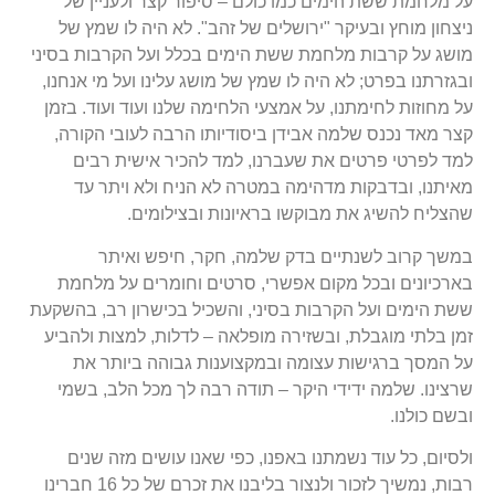
על מלחמת ששת הימים כמו כולם – סיפור קצר ולעניין של
ניצחון מוחץ ובעיקר "ירושלים של זהב". לא היה לו שמץ של
מושג על קרבות מלחמת ששת הימים בכלל ועל הקרבות בסיני
ובגזרתנו בפרט; לא היה לו שמץ של מושג עלינו ועל מי אנחנו,
על מחוזות לחימתנו, על אמצעי הלחימה שלנו ועוד ועוד. בזמן
קצר מאד נכנס שלמה אבידן ביסודיותו הרבה לעובי הקורה,
למד לפרטי פרטים את שעברנו, למד להכיר אישית רבים
מאיתנו, ובדבקות מדהימה במטרה לא הניח ולא ויתר עד
שהצליח להשיג את מבוקשו בראיונות ובצילומים.
במשך קרוב לשנתיים בדק שלמה, חקר, חיפש ואיתר
בארכיונים ובכל מקום אפשרי, סרטים וחומרים על מלחמת
ששת הימים ועל הקרבות בסיני, והשכיל בכישרון רב, בהשקעת
זמן בלתי מוגבלת, ובשזירה מופלאה – לדלות, למצות ולהביע
על המסך ברגישות עצומה ובמקצוענות גבוהה ביותר את
שרצינו. שלמה ידידי היקר – תודה רבה לך מכל הלב, בשמי
ובשם כולנו.
ולסיום, כל עוד נשמתנו באפנו, כפי שאנו עושים מזה שנים
רבות, נמשיך לזכור ולנצור בליבנו את זכרם של כל 16 חברינו