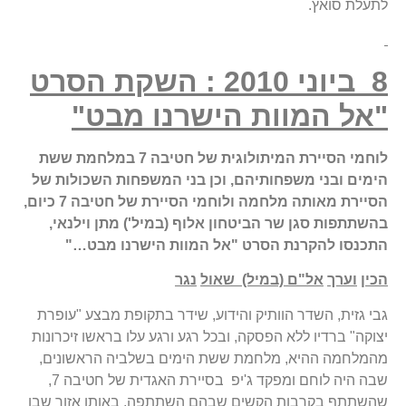
לתעלת סואץ.
8
ביוני
2010 : השקת הסרט
"אל המוות הישרנו מבט"
לוחמי
הסיירת
המיתולוגית
של
חטיבה
7
במלחמת
ששת
הימים
ובני
משפחותיהם
,
וכן
בני
המשפחות
השכולות
של
הסיירת
מאותה
מלחמה
ולוחמי
הסיירת
של
חטיבה
7
כיום
,
בהשתתפות
סגן
שר
הביטחון
אלוף (במיל
'
)
מתן
וילנאי
,
התכנסו
להקרנת
הסרט
"
אל
המוות
הישרנו
מבט
…"
הכין
וערך
אל
"
ם (במיל)
שאול
נגר
גבי גזית, השדר הוותיק והידוע, שידר בתקופת מבצע "עופרת
יצוקה" ברדיו ללא הפסקה, ובכל רגע ורגע עלו בראשו זיכרונות
מהמלחמה ההיא, מלחמת ששת הימים בשלביה הראשונים,
שבה היה לוחם ומפקד ג'יפ בסיירת האגדית של חטיבה 7,
שהשתתף בקרבות הקשים שבהם השתתפה, באותו אזור שבו