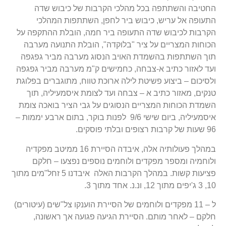
החטיבה והשתתפה בכל מהלכי הקרבות של כיבוש שדה
התעופה אל עריש, כיבוש ביר לחפן, השתתפות המהלכי
הקרבות לכיבוש שדה התעופה ביר חמה, הובלת ההתקפה על
הכוחות המצריים על ציר "בלוקדה", הובלת התנועה מערבה
תוך השתתפות בהשמדת האויב הנסוג מערבה מביר גפגפה
ועד לאזור כתיב א-צבחה, כחמישים ק"מ מערבה מביר גפגפה
ולסיכום – ביצוע פשיטת לילה ארוכת טווח, מתוגברים בפלוגת
טנקים, מאזור כתיב א – צבחה ועד לצומת איסמעיליה, תוך
השמדת הכוחות המצריים הנסוגים על גבי הציר בואכה צומת
איסמעיליה, ביום שישי 9/6 לפנות בוקר, בתום ארבע יממות –
96 שעות של קרבות רצופים ובלתי פוסקים.
במהלך פעולותיה אלה, איבדה הסיירת 16 ממיטב מפקדיה
ולוחמיה ומספר מפקדים ולוחמים נוספים נפצעו – חלקם
פציעות קשות. במהלך הקרבות האלה איבדנו 5 זחל"מים מתוך
10, 3 ג'יפים מתוך 12, ונ.נ. אחד מתוך 3.
ל – 11 מפקדים ולוחמים של הסיירת הוענקו צל"שים (עיטורים)
חלקם – לאחר מותם. הסיירת הגיעה פגועה אך ראשונה,