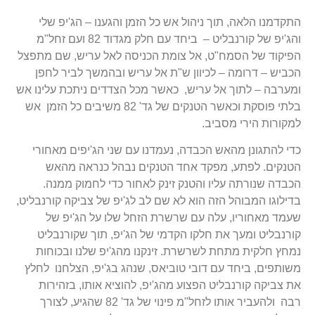
התקדמנו הלאה, תוך ניהול אש כל הזמן והגענו – הג'יפ שלי
והג'יפ של קורנבליט – ביחד עם חלק מגדוד 82 ועם זחל"מ
הפיקוד של הסמח"ט, אל צומת הכניסה לאל עריש, שם מתפצל
הכביש – דרומה – לכיוון ש"ת אל עריש ובהמשך לביר לחפן
ומערבה – לתוך אל עריש, כאשר מכל הצדדים ניתכת עלינו אש
בלתי פוסקת וכאשר הטנקים של גד' 82 משיבים כל הזמן אש
למקורות הירי מסביב.
כדי להתגונן מהאש הכבדה, נעמדנו עם שני הג'יפים מאחורי
הטנקים. לפתע, מפקד אחד הטנקים נבהל כנראה מהאש
הכבדה שנורתה עליו והטנק זינק לאחור כדי לחמוק ממנה.
בדילוגו המבוהל הזה הוא לא שם לב לג'יפ של צביקה קורנבליט,
שעמד מאחוריו, עלה עם שרשרת הזחל שלו על הג'יפ של
קורנבליט ומעך את חלקו הקדמי של הג'יפ, תוך שקורנבליט
נמחץ חלקית מתחת לשרשרת. זינקנו מהג'יפ שלנו ובכוחות
משותפים, ביחד עם דובי טוביאס, שנהג בג'יפ, הצלחנו לחלץ
את צביקה קורנבליט הפצוע מהג'יפ, להוציא אותו, בזהירות
רבה ולהעביר אותו לזחל"מ פינוי של גד' 82 שהגיע, לצורך