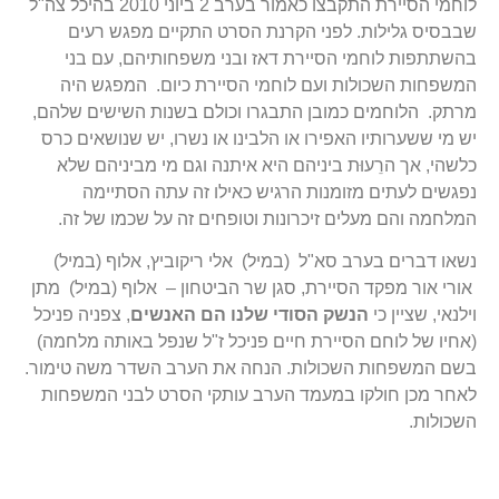
לוחמי הסיירת התקבצו כאמור בערב 2 ביוני 2010 בהיכל צה"ל
שבבסיס גלילות. לפני הקרנת הסרט התקיים מפגש רעים
בהשתתפות לוחמי הסיירת דאז ובני משפחותיהם, עם בני
המשפחות השכולות ועם לוחמי הסיירת כיום. המפגש היה
מרתק. הלוחמים כמובן התבגרו וכולם בשנות השישים שלהם,
יש מי ששערותיו האפירו או הלבינו או נשרו, יש שנושאים כרס
כלשהי, אך הרֵעוּת ביניהם היא איתנה וגם מי מביניהם שלא
נפגשים לעתים מזומנות הרגיש כאילו זה עתה הסתיימה
המלחמה והם מעלים זיכרונות וטופחים זה על שכמו של זה.
נשאו דברים בערב סא"ל (במיל) אלי ריקוביץ, אלוף (במיל)
אורי אור מפקד הסיירת, סגן שר הביטחון – אלוף (במיל) מתן
וילנאי, שציין כי
הנשק
הסודי
שלנו
הם
האנשים
, צפניה פניכל
(אחיו של לוחם הסיירת חיים פניכל ז"ל שנפל באותה מלחמה)
בשם המשפחות השכולות. הנחה את הערב השדר משה טימור.
לאחר מכן חולקו במעמד הערב עותקי הסרט לבני המשפחות
השכולות.