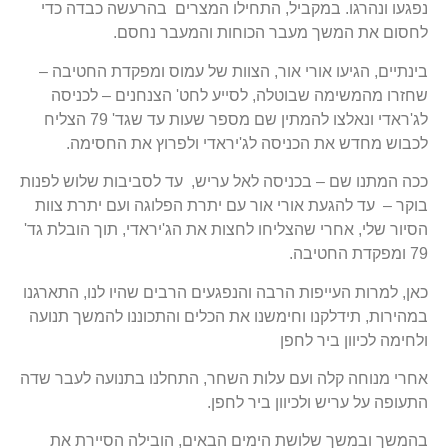
נפגעו ונהרגו. במקביל, התחילו המצרים בהרעשה כבדה כדי
לחסום את המשך מעבר הכוחות והמעבר נחסם.
בינתיים, הגיעו אורי אור, הצוות של עמוס ומפקדת החטיבה –
שחזרו מהמשימה שבוטלה, לסייע לחט' הצנחנים – לכניסה
לג'ראדי ונאלצו להמתין שם מספר שעות עד שגד' 79 הצליח
לכבוש מחדש את הכניסה לג'יראדי ולפרוץ את החסימה.
ככה המתנו שם – בכניסה לאל עריש, עד לסביבות שלוש לפנות
בוקר – עד להגעת אורי אור עם יתרת הפלוגה ועם יתרת צוות
הסיור שלי, אחרי שהצליחו לחצות את הג'יראדי, תוך הובלת גד'
79 ומפקדת החטיבה.
כאן, למרות העייפות הרבה והנפגעים הרבים שהיו לנו, התארגנו
במהירות, תידלקנו וחימשנו את הכלים והתכוננו להמשך תנועה
ולחימה לכיוון ביר לחפן
אחרי מנוחה קלה ועם עלות השחר, התחלנו בתנועה לעבר שדה
התעופה על עריש ולכיוון ביר לחפן.
בהמשך ובמשך שלושת הימים הבאים, הובילה הסיירת את