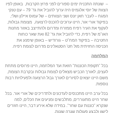
– שונתה התכנית ימים ספורים לפני פרוץ הקרבות, באופן לפיו
הצוות של יוסי אלגמיס היה ערוך להוביל את גד' 79 – עם טנקי
המגח – לעבר חאן יונס ושני הצוותים – של עמוס איילון ושלי,
בפיקוד אורי אור, היינו ערוכים להכנס לרצועה, מצומת גבולות,
לעקוף את העיר רפיח ממזרח ומדרום ולהתייצב באזור מחנות
האו"מ של רפיח, כדי להוביל את גד' 82 ואת שאר כוחות
החטיבה – בפיקוד המח"ט – גורודיש – באופן שימנע את
הכניסה החזיתית מול חט' הסטאלינים מדרום לצומת רפיח.
המלחמה
בכל "תקופת הכוננות" הזאת ועד המלחמה, היינו פרוסים מתחת
לעצים, לאורך הכביש מצאלים לצומת גבולות ובקרבת הצומת,
משם היינו יוצאים לסיורים לאורך גבול הרצועה ולפעילויות רבות
נוספות.
בכל ערב היינו מתכנסים לעדכונים ולתדריכים של אורי אור. בכל
שחר היינו מתעוררים, מתלבשים ומניעים את הכלים, למה
שנקרא "כוננות עם שחר". במידה שלא אירע דבר, היינו חוזרים
לישון ולבצע פעולות שגרה שונות.