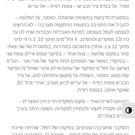
זואיד, על בסיס ציר הכביש – צומת רפיח – אל עריש.
במסגרת הדבקות במשימה שהוטלה, כאמור, על הפלוגה –
להוביל את החטיבה בתנופת ההתקפה מערבה – לא הרשינו
לעצמנו לטפל בעצמנו, למרות האבידות הכבדות שהיו לנו עד
כה (13 מפקדים ולוחמים, 4 זחל"מים מתוך 10, 3 ג'יפי סיור
מתוך 12 ונ.נ. אחד) והתארגנו במהירות, במסגרת של שני צוותי
סיור במקום שלושה – צוות אחד – בפיקוד עמוס איילון וצוות שני
– בפיקודי, כאשר שני הצוותים תחת פיקוד של אורי אור – המ"פ
(שישב על זחל"מ הפיקוד של עמוס איילון אחרי שזחל"מ הפיקוד
שלו נפגע, כאמור, כשעלה על מוקש) והתחלנו לנוע, על ציר
הכביש צומת רפיח – אל עריש לכיוון מערב, אחרי גדוד 82,
שעקף אותנו, בצומת רפיח.
בהגיענו לשייח זואיד – מקום מפקדת הדיביזיה המצרית –
קיבלנו פקודה לעצור ולהמתין לפקודות. השעה היתה בערך
Toggle High Contrast
שתיים בצהריים.
הסתבר שחטיבת הצנחנים, בפיקודו של רפול, שהיתה שייכת
גם היא לאוגדה של טליק (כמונו – חטיבה 7), הסתבכה בקרב