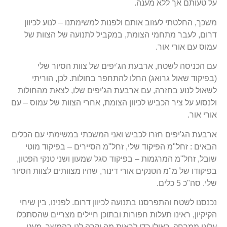
על טעותם אך ללא מענה.
משכך, החלטתי לעזוב אותם ולפנות למשימתנו – לנוע לכיוון
דרום, לעבר מתחמי הצומת, במקביל לתנועה של הצוות של
עמוס עם אורי אור.
עם הכניסה לשטח, ארבעת הג'יפים של צוות הסיור שלי
(בפיקוד שאול גרואג) החלו להתחפר בחולות. לכן, הוריתי
לשאול לנוע בחזרה, עם ארבעת הג'יפים שלו, לצאת מהחולות
ולנסוע על ציר הכביש לכיוון הצומת, אחרי הצוות של עמוס – עם
אורי אור.
ארבעת הג'יפים חזרו לכביש ואני המשכתי במשימתי עם הכלים
הבאים : זחל"מ הפיקוד שלי, זחל"מ הסיירים – בפיקוד מוטי
שובל, זחל"מ המרגמות – בפיקוד סגל שמעון ושני טנקי הפטון,
בפיקודו של מ"מ הטנקים אורי דינור, שהיו מצוותים לצוות הסיור
שלי. סה"כ 5 כלים.
נכנסנו לשטח והתפרסנו בתנועה לכיוון דרום. לפנינו, בין שיחי
הקיקיון, ראינו תעלות חפורות ובתוכן חיילים מצריים שהסתכלו
עלינו ממרחק, כאילו כדי לראות מה יקרה לנו בהמשך. מעט