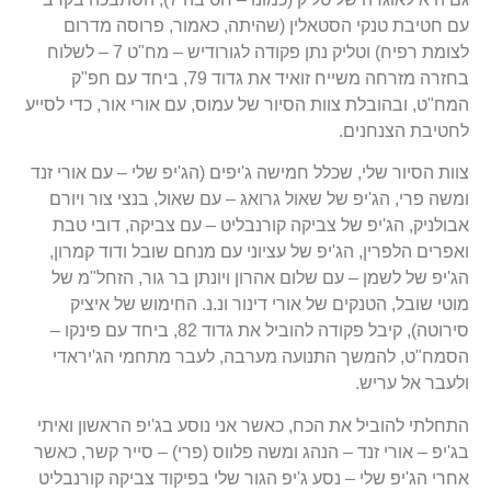
עם חטיבת טנקי הסטאלין (שהיתה, כאמור, פרוסה מדרום
לצומת רפיח) וטליק נתן פקודה לגורודיש – מח"ט 7 – לשלוח
בחזרה מזרחה משייח זואיד את גדוד 79, ביחד עם חפ"ק
המח"ט, ובהובלת צוות הסיור של עמוס, עם אורי אור, כדי לסייע
לחטיבת הצנחנים.
צוות הסיור שלי, שכלל חמישה ג'יפים (הג'יפ שלי – עם אורי זנד
ומשה פרי, הג'יפ של שאול גרואג – עם שאול, בנצי צור ויורם
אבולניק, הג'יפ של צביקה קורנבליט – עם צביקה, דובי טבת
ואפרים הלפרין, הג'יפ של עציוני עם מנחם שובל ודוד קמרון,
הג'יפ של לשמן – עם שלום אהרון ויונתן בר גור, הזחל"מ של
מוטי שובל, הטנקים של אורי דינור ונ.נ. החימוש של איציק
סירוטה), קיבל פקודה להוביל את גדוד 82, ביחד עם פינקו –
הסמח"ט, להמשך התנועה מערבה, לעבר מתחמי הג'יראדי
ולעבר אל עריש.
התחלתי להוביל את הכח, כאשר אני נוסע בג'יפ הראשון ואיתי
בג'יפ – אורי זנד – הנהג ומשה פלווס (פרי) – סייר קשר, כאשר
אחרי הג'יפ שלי – נסע ג'יפ הגור שלי בפיקוד צביקה קורנבליט