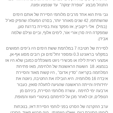
התנהל מבצע "עופרת יצוקה" עד שנפצע ופונה.
גבי גזית הוא אחד מרבים מלוחמי הסיירת של אותם הימים
שהשתתפו, 42 שנים מאוחר יותר, בסרט המעולה שהפיק סא"ל
(במיל) אלי ריקוביץ, אז מפקד צוות בסיירת בדרגת סגן,
שמפקדה היה סרן אוֹרי אוֹר, לימים אלוף, וביים וצילם שלמה
אבידן.
לסיירת של חטיבה 7 במלחמת ששת הימים היו ג'יפים חמושים
במקלעי בראונינג 0.3 ומספר זחל"מים וכן רובים מסוג אף-אן.
אמצעי ראיית לילה או מכשירי ניווט משוכללים כמובן שלא היו אז
בנמצא. 18 השעות הראשונות של הלחימה, מאז פתיחת
המלחמה בקריאה "סדין אדום" , היו קשות מאוד והסיירת
איבדה 16 מלוחמיה. היא הובילה את החטיבה, ניווטה את
יחידותיה והייתה הראשונה שהגיעה לתעלת סואץ, כעבור
ארבעה ימי לחימה . עשרה מלוחמי הסיירת, ביניהם מן
הנופלים, זכו לאחר מכן על לחימתם בעיטורי העוז והמופת.
ערב ההקרנה של הסרט בפני לוחמי הסיירת דאז, בנוכחות
לוחמי הסיירת כיום, שאליו הוזמנתי, היה מרגש מאוד. הסרט