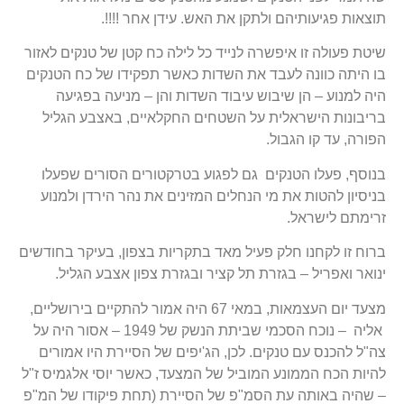
תוצאות פגיעותיהם ולתקן את האש. עידן אחר !!!!.
שיטת פעולה זו איפשרה לנייד כל לילה כח קטן של טנקים לאזור
בו היתה כוונה לעבד את השדות כאשר תפקידו של כח הטנקים
היה למנוע – הן שיבוש עיבוד השדות והן – מניעה בפגיעה
בריבונות הישראלית על השטחים החקלאיים, באצבע הגליל
הפורה, עד קו הגבול.
בנוסף, פעלו הטנקים גם לפגוע בטרקטורים הסורים שפעלו
בניסיון להטות את מי הנחלים המזינים את נהר הירדן ולמנוע
זרימתם לישראל.
ברוח זו לקחנו חלק פעיל מאד בתקריות בצפון, בעיקר בחודשים
ינואר ואפריל – בגזרת תל קציר ובגזרת צפון אצבע הגליל.
מצעד יום העצמאות, במאי 67 היה אמור להתקיים בירושליים,
אליה – נוכח הסכמי שביתת הנשק של 1949 – אסור היה על
צה"ל להכנס עם טנקים. לכן, הג'יפים של הסיירת היו אמורים
להיות הכח הממונע המוביל של המצעד, כאשר יוסי אלגמיס ז"ל
– שהיה באותה עת הסמ"פ של הסיירת (תחת פיקודו של המ"פ