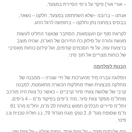
– אורי אור) פיקד על ג'יפי הסיירת במצעד.
אנחנו – ברובנו –שלא השתתפנו במצעד. חלקנו – נשאר,
בבסיס במחנה נתן וחלקנו – בחופשה לרגל החג.
לקראת סוף יום העצמאות, הסתבר שנאצר החליט לעשות
מעשה והורה על סילוק כח החירום של האו"מ, שהיה מוצב
ברצועת עזה, על פי הסכמים קודמים, ועל קידום כוחות מאסיבי
של כוחות מצריים אל תוך סיני.
הכנות למלחמה
הפלוגה עברה מיד מהערכות של חיי שגרה – ממבנה של
מחלקה מבצעית ושתי מחלקות הכשרה מתאמנות, למבנה
קרבי של שלושה צוותי סיור קרביים – כאשר כל צוות היה מורכב
מזחל"מ מפקד צוות סיור, מח' ג'יפים בפיקוד מ"מ – 4 ג'יפים,
זחל"מ סיירים חבלנים חמוש בתותח 20 מ"מ, זחל"מ מרג' 81
מ"מ שסופח מגד' 9, 2 טנקי מגח מגדוד 79, נ.נ חוליה טכנית ונ.נ
פינוי.
יוסי אלגמיס פיקד – על צוות אחד, עמוס איילון – על צוות שני