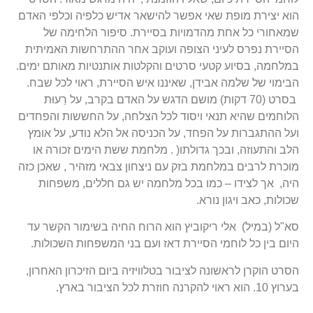
הוא יצירת מופת שאי אפשר להישאר אדיש כלפיה וכלפי האדם
שמאחורי כל אחת מהדמויות בסיירת. סיפור הלחימה של
הסיירת נפרס לעיני הצופה ועוקב אחר ההתרחשות האמיתית
במלחמה, בסיוע קטעי סרטים והקלטות אותנטיות מאותם ימים.
הבימוי של שלמה אבידן, שאיננו איש הסיירת, ראוי לכל שבח.
בסרט (70 דקות) מושם הדגש על האדם בקרב, על רֵעוּת
הלוחמים שהיא תנאי ויסוד לכל הצלחה, על החששות והפחדים
ועל ההתגברות על הפחד, על הכניסה אל הלא נודע, על אומץ
הלב והתעוזה, ובכך גדולתו( . מלחמת ששת הימים זכורה או
מוכרת לרבים במלחמת בזק עם ניצחון צבאי מזהיר , שאכן כזה
היה, אך לצידו – כמו בכל מלחמה יש גם חללים, משפחות
שכולות, כאב ויגון נורא.
סא"ל (במיל) אלי ריקוביץ הוא הרוח החיה בשימור הקשר עד
היום בין כל לוחמי הסיירת דאז ועם בני המשפחות השכולות.
הסרט הוקרן לראשונה לציבור בטלוויזיה ביום הזיכרון האחרון,
בערוץ 10. הוא ראוי להקרנה חוזרת לכל הציבור בארץ.