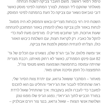
טיפול רפואי ראשוני. משם הועבר צביקה לשטח הנחתה
מאולתר שהוקם ליד הצומת, לצורך המתנה לפינוי מוסק כאשר
דובי טוביאס נשאר עם צביקה כל העת בהמתנה לפינוי המוסק.
השטח היה רווי בכוחות מצריים ובאש והמסוק לא היה מסוגל
לנחות באזור ולכן צביקה נאלץ להמתין באזור המתוכנן להנחתה
שעות ארוכות, תוך שחובש מזריק לו מורפיום מעת לעת כדי
להקל על כאביו. רק לקראת חצות, עם השלמת כיבוש האזור
כולו, הצליחו להנחית המסוק ולפנות את צביקה.
אני ומשה פלווס, על גבי הגי'פ שלנו, נשארנו עם הכלים של גד'
82 ועם פינקו הסמח"ט, כאשר לא רחוק מאיתנו, רכבת מצרית
שהיתה עמוסה בתחמושת ושנפגעה מאש מטוסי צה"ל,
התפוצצה כל הזמן וסיכנה אותנו מאד.
מאחור – הסתבר ששאול גרואג, עם יתרת צוות הסיור שלי,
ראה שהתחלתי לעבור את הג'יראדי והחליט גם הוא להכנס
למעבר כדי לעברו ולנוע בעקבותי. איך שהתחיל שאול לרדת
במורד הכביש לתוך הג'יראדי, נפגע הג'יפ שלו מפגז טנק
ושלושת אנשי הצוות – שאול גרואג, בנצי צור ויורם אבולניק –