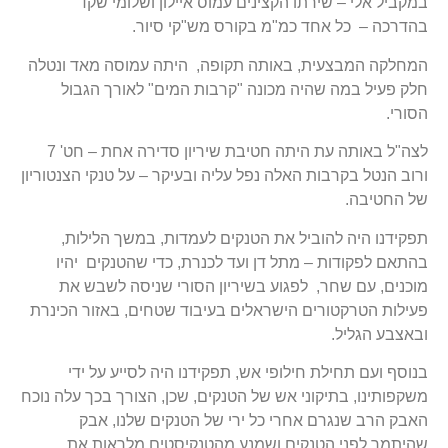
במקביל אלי – שירתו הקצינים עמוס איילון ושלומי שקד
בהדרכה – כל אחד כמ"מ בקורס מש"קי סיור.
המחלקה המבצעית, באותה תקופה, היתה עמוסה מאד ונטלה
חלק פעיל במה שהיה מכונה "קרבות המים" לאורך הגבול
הסורי.
לצה"ל באותה עת היתה חטיבת שיריון סדירה אחת – חט' 7
ורוב הנטל בקרבות האלה נפל עליה ובעיקר – על טנקי הצנטוריון
של החטיבה.
תפקידנו היה להוביל את הטנקים לעמדות, במשך הלילות,
בהתאם לפקודות – מתל דן ועד לכנרת, כדי שהטנקים יהיו
מוכנים, עם שחר, לפגוע בשיריון הסורי שניסה לשבש את
פעילות הטרקטורים הישראלים בעיבוד שטחים, באזור הכינרת
ובאצבע הגליל.
בנוסף ועם תחילת חילופי אש, תפקידנו היה לסייע על ידי
משקפותינו, בתיקוני אש של הטנקים, שכן, הצורך בכך עלה נוכח
האבק הרב שנגרם אחרי כל ירי של הטנקים שלנו, אבק
שהיתמר לפני הטנקים ושמנע מהטנקיסטים מלראות את