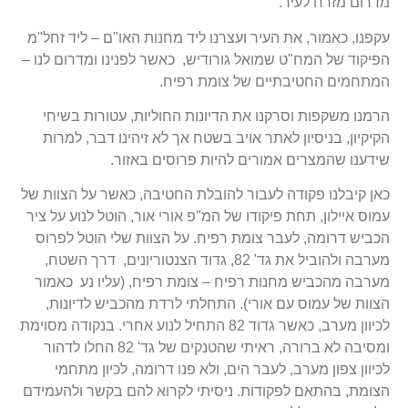
מדרום מזרח לעיר.
עקפנו, כאמור, את העיר ועצרנו ליד מחנות האו"ם – ליד זחל"מ
הפיקוד של המח"ט שמואל גורודיש, כאשר לפנינו ומדרום לנו –
המתחמים החטיבתיים של צומת רפיח.
הרמנו משקפות וסרקנו את הדיונות החוליות, עטורות בשיחי
הקיקיון, בניסיון לאתר אויב בשטח אך לא זיהינו דבר, למרות
שידענו שהמצרים אמורים להיות פרוסים באזור.
כאן קיבלנו פקודה לעבור להובלת החטיבה, כאשר על הצוות של
עמוס איילון, תחת פיקודו של המ"פ אורי אור, הוטל לנוע על ציר
הכביש דרומה, לעבר צומת רפיח. על הצוות שלי הוטל לפרוס
מערבה ולהוביל את גד' 82, גדוד הצנטוריונים, דרך השטח,
מערבה מהכביש מחנות רפיח – צומת רפיח, (עליו נע כאמור
הצוות של עמוס עם אורי). התחלתי לרדת מהכביש לדיונות,
לכיוון מערב, כאשר גדוד 82 התחיל לנוע אחרי. בנקודה מסוימת
ומסיבה לא ברורה, ראיתי שהטנקים של גד' 82 החלו לדהור
לכיוון צפון מערב, לעבר הים, ולא פנו דרומה, לכיון מתחמי
הצומת, בהתאם לפקודות. ניסיתי לקרוא להם בקשר ולהעמידם