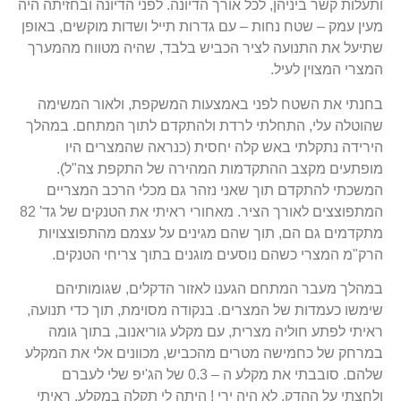
ותעלות קשר ביניהן, לכל אורך הדיונה. לפני הדיונה ובחזיתה היה
מעין עמק – שטח נחות – עם גדרות תייל ושדות מוקשים, באופן
שתיעל את התנועה לציר הכביש בלבד, שהיה מטווח מהמערך
המצרי המצוין לעיל.
בחנתי את השטח לפני באמצעות המשקפת, ולאור המשימה
שהוטלה עלי, התחלתי לרדת ולהתקדם לתוך המתחם. במהלך
הירידה נתקלתי באש קלה יחסית (כנראה שהמצרים היו
מופתעים מקצב ההתקדמות המהירה של התקפת צה"ל).
המשכתי להתקדם תוך שאני נזהר גם מכלי הרכב המצריים
המתפוצצים לאורך הציר. מאחורי ראיתי את הטנקים של גד' 82
מתקדמים גם הם, תוך שהם מגינים על עצמם מהתפוצצויות
הרק"מ המצרי כשהם נוסעים מוגנים בתוך צריחי הטנקים.
במהלך מעבר המתחם הגענו לאזור הדקלים, שגומותיהם
שימשו כעמדות של המצרים. בנקודה מסוימת, תוך כדי תנועה,
ראיתי לפתע חוליה מצרית, עם מקלע גוריאנוב, בתוך גומה
במרחק של כחמישה מטרים מהכביש, מכוונים אלי את המקלע
שלהם. סובבתי את מקלע ה – 0.3 של הג'יפ שלי לעברם
ולחצתי על ההדק. לא היה ירי ! היתה לי תקלה במקלע. ראיתי