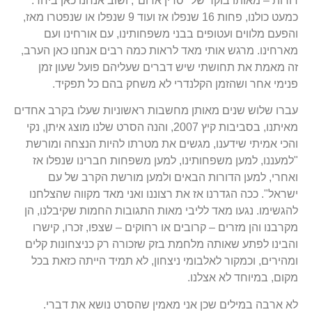
דורות – מאותו בוקר של "סדין אדום", ושוב אנחנו כאן ביחד.
כמעט כולנו, פחות 16 שנפלו אז ועוד 9 שנפלו או שנפטרו מאז,
והפעם מלווים ועטופים בבני משפחותינו, עם אורחינו ועם
מארחינו. מרגש אותי מאד לראות כמה רבים אנחנו כאן הערב,
זה מאמת את תחושתי שיש דברים שעליהם פועל שעון זמן
פנימי אחר ושהזמן הקלנדרי לא משחק בהם כל תפקיד.
עברו שלוש שנים מאותן מחשבות ראשוניות שעלו בקרב אחדים
מאיתנו, בסביבות קיץ 2007, והנה הסרט שלנו מוצג איתן, נקי
והכי אמיתי שידענו, מגשים את מטרתו להיות הנצחה ומורשת
"למעננו, למען משפחותינו, למען משפחות חברינו שנפלו אז
ואחרי, למען הדורות הבאים ולמען מורשת הקרב של עם
ישראל". ככה הגדרנו אז את רצוננו ואני מאד מקווה שהצלחנו
להגשימו. נגעו מאד לליבי מאות התגובות החמות שקיבלנו, הן
מקרבנו והן מזרים – קרובים או רחוקים – שצפו, זכרו, קישרו
והבינו לפתע שאותה מלחמת בזק שזכורה רק כניצחונות קלים
ומהירים, וכמקור לאלבומי ניצחון, לא תמיד הייתה כזאת בכל
מקום, במיוחד לא אצלנו.
לא ארבה במילים שכן אני מאמין שהסרט נושא את דברי.