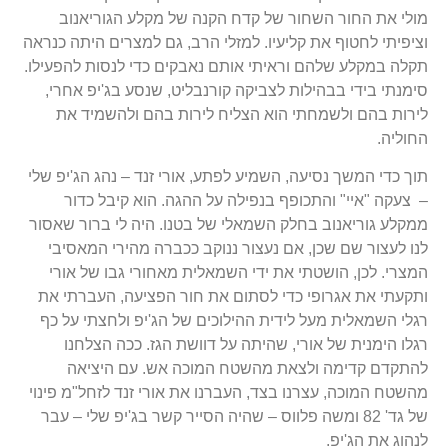
מולי את החור השחור של קדח הקנה של מקלע הגוריאנוב
וציפיתי לחטוף את קליעיו. למזלי הרב, גם למצרים היתה כנראה
תקלה במקלע שלהם וראיתי אותם נאבקים כדי לנסות להפעילו.
סימנתי בידי בבהילות לצביקה קורנבליט, שנסע בג'יפ אחרי,
לירות בהם ולשמחתי הוא הצליח לירות בהם ולהשמיד את
החוליה.
תוך כדי המשך נסיעה, השמיע לפתע, אורי זנד – נהג הג'יפ שלי
– צעקה "איי" והתכופף בנפילה על ההגה. הוא קיבל כדור
ממקלע גוריאנוב בחלק השמאלי של בטנו. היה לי ברור שאסור
לנו לעצור שם שכן, אם נעצור ננוקב ככברה מהירי המאסיבי
המצרי. לכן, הושטתי את ידי השמאלית מאחורי גבו של אורי
ותקעתי את אגרופי כדי לסתום את חור הפציעה, העברתי את
רגלי השמאלית מעל לידית ההילוכים של הג'יפ ולחצתי על כף
רגלו הימנית של אורי, שהיתה על דוושת הגז. ככה הצלחנו
להתקדם קדימה ולצאת מהשטח המוכה אש. עם היציאה
מהשטח המוכה, עצרנו בצד, העברנו את אורי זנד לזחל"מ פינוי
של גד' 82 ומשה פלווס – שהיה הסייר קשר בג'יפ שלי – עבר
לנהוג את הג'יפ.