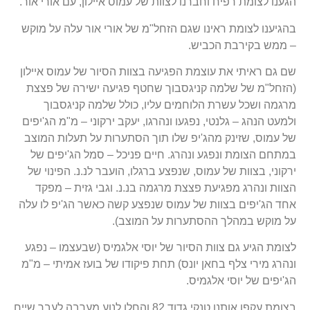
הגענו לצומת רפיח וחברנו לצוות של עמוס איילון, עם אורי אור.
בהגיענו לצומת ראינו שגם הזחל"מ של אורי אור עלה על מוקש
– ממש בקירבת הכביש.
שם גם ראיתי את עוצמת הפגיעה בצוות הסיור של עמוס איילון
(הזחל"מ של שלמה קניגסבוך שחטף פגיעה ישירה של פצצת
מרגמה ושכל עשרת הלוחמים עליו, כולל שלמה קניגסבוך
ולמעט הנהג – גלנטי, נפגעו ונהרגו, יעקב ירקוני – מ"מ הג'יפים
של עמוס, שזינק מהג'יפ שלו תוך הסתערות על תעלות המוצב
במתחם הצומת ונפגע ונהרג. חיים פניכל – סמל הג'יפים של
ירקוני, בצוות של עמוס, שנפצע ברגלו, הועבר לנ.נ. הפינוי של
הצוות ונהרג מפגיעת פצצת מרגמה בנ.נ. וגבי גזית – מפקד
אחד הג'יפים בצוות של עמוס שנפצע קשה כאשר הג'יפ לו עלה
על מוקש במהלך ההסתערות על המוצב).
לצומת הגיע גם צוות הסיור של יוסי אלגמיס (שבעצמו – נפגע
ונהרג מירי צלף בחאן יונס) תחת פיקודו של בועז אמיתי – מ"מ
הג'יפים של יוסי אלגמיס.
בצומת עקפו אותנו טנקי גדוד 82 והחלו לנוע מערבה לעבר שייח