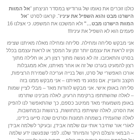
כולנו זוכרים את נאומו של גורודיש במסדר הניצחון "
אל
המוות
הישרנו
מבט
והוא
השפיל
את
עיניו
". קראנו לסרט "
אל
המוות
הישרנו
מבט
…"
ולא המשכנו את המשפט. כי אצלנו 16
פעמים הוא לא השפיל את עיניו!!!
אני מבקש סליחה ומחילה. סליחה ומחילה מאלה מאיתנו שציפו
וקיוו לראות את עצמם יותר זמן על המסך או לראות עצמם בכלל
בסרט והתאכזבו. זה לא נעשה מתוך רצון רע, או חלילה מתוך
רצון להמעיט בערכו של זה או אחר מאיתנו, אלא ממגבלות
אורכו האפשרי של סרט, ושל בנייה ועריכה לשמירת הרציפות,
הקצב והעניין. אם נפגע מי מאיתנו – אני מבקש ממנו בזה
סליחה באופן אישי. אני מבקש להודות מאד – מבלי לציין שמות
– לאלה שהשתתפו ברקימת הרעיון, לאלה מבינינו שתרמו
באופן משמעותי מאד ממיטב כספם, כך שהתאפשר לנו להפיק
את הסרט, לאלה ששיתפו בתחושות, ברגשות ובמחשבות,
לאלה שהעמידו בשמחה תמונות וסרטים שכה סייעו בידינו,
לאוֹרי אור שחיבר אותי עם שלמה אבידן, ובעיקר לשלמה אבידן
– הבמאי והצלם היקר והמיוחד שלנו. לפני שנפגשנו ידע שלמה