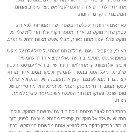
אחרי תחילת התנועה התחלנו לקבל אש מצד מערב ואנחנו
המשכנו להתקדם דרומה.
לא ראינו גדרות תייל כלשהן בשטח, שהיו אמורות, לכאורה,
לסמן שדות מוקשים, ואחרי מספר דקות עלה הזחל"מ שלי על
מוקש וכולנו עפנו ממנו באויר, מבלי שאיש מצוות הזחל"מ נפגע.
ראיתי, במקביל, שגם שזחל"מ המרגמה של סגל עלה על מוקש.
באופן אינסטינקטיבי ובידיעה שעלי למצוא הדרך להמשיך
ולפקד על הצוות, קראתי לאורי דינור שיחבור אלי עם טנק הפטון
שלו, עליתי על הטנק במטרה להמשיך ולפקד ממנו. אחרי מרחק
קצר, צרור ממקלע מצרי קצץ את האנטנה של הטנק ולא יכולתי
לפקד ממנו. ירדתי מהטנק ורצתי ועליתי על זחל"מ הסיירים של
מוטי שובל, והתקדמנו תוך הפעלת אש במגמה להגיע לצומת
רפיח.
בהתקרבנו לאזור הצומת, נוכח הידיעה שהשטח ממוקש ונוכח
החשש שנעלה על מוקשים, קפצתי מהזחל"מ ורצתי לפניו, תוך
שימוש בכידון כדקר, כדי להוציא אותנו מהשטח הממוקש. ככה