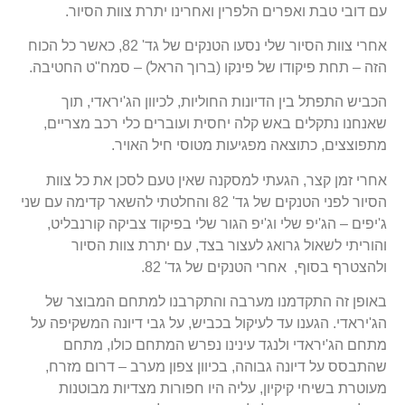
עם דובי טבת ואפרים הלפרין ואחרינו יתרת צוות הסיור.
אחרי צוות הסיור שלי נסעו הטנקים של גד' 82, כאשר כל הכוח
הזה – תחת פיקודו של פינקו (ברוך הראל) – סמח"ט החטיבה.
הכביש התפתל בין הדיונות החוליות, לכיוון הג'יראדי, תוך
שאנחנו נתקלים באש קלה יחסית ועוברים כלי רכב מצריים,
מתפוצצים, כתוצאה מפגיעות מטוסי חיל האויר.
אחרי זמן קצר, הגעתי למסקנה שאין טעם לסכן את כל צוות
הסיור לפני הטנקים של גד' 82 והחלטתי להשאר קדימה עם שני
ג'יפים – הג'יפ שלי וג'יפ הגור שלי בפיקוד צביקה קורנבליט,
והוריתי לשאול גרואג לעצור בצד, עם יתרת צוות הסיור
ולהצטרף בסוף, אחרי הטנקים של גד' 82.
באופן זה התקדמנו מערבה והתקרבנו למתחם המבוצר של
הג'יראדי. הגענו עד לעיקול בכביש, על גבי דיונה המשקיפה על
מתחם הג'יראדי ולנגד עינינו נפרש המתחם כולו, מתחם
שהתבסס על דיונה גבוהה, בכיוון צפון מערב – דרום מזרח,
מעוטרת בשיחי קיקיון, עליה היו חפורות מצדיות מבוטנות