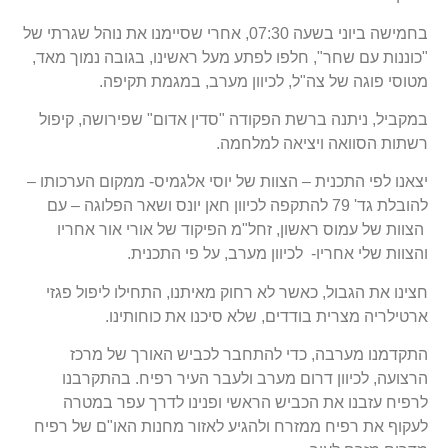
בחמישה ביוני בשעה 07:30, אחרי שסיימנו את נוהל שגרתי של
"כוננות עם שחר", חלפו לפתע מעל ראשינו, בגובה נמוך מאד,
מטוסי פוגה של צה"ל, לכיוון מערב, במגמת תקיפה.
במקביל, ניתנה ברשת הפקודה "סדין אדום" שפירושה, קיפול
רשתות הסוואה ויציאה למלחמה.
יצאנו לפי התכנית – הצוות של יוסי אלגמיס- ממקום הערכותו –
להובלת גד' 79 להתקפה לכיוון חאן יונס ושאר הפלוגה – עם
הצוות של עמוס ראשון, זחל"מ הפיקוד של אורי אור אחריו
והצוות שלי אחריו- לכיוון מערב, על פי התכנית.
חצינו את הגבול, כאשר לא רחוק מאיתנו, התחילו ליפול פגזי
ארטילריה מצרית בודדים, שלא סיכנו את כוחותינו.
התקדמנו מערבה, כדי להתחבר לכביש האורך של מרכז
הרצועה, לכיוון דרום מערב ולעבר העיר רפיח. בהתקרבנו
לרפיח עזבנו את הכביש הראשי ופנינו לדרך עפר במטרה
לעקוף את רפיח ממזרח ולהגיע לאזור מחנות האו"ם של רפיח