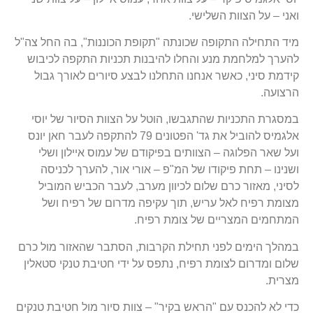
ואני – על הצוות השלישי.
מיד התחילה התקופה שכונתה "תקופת הכוננות", בה החל צה"ל
להערך למלחמת מנע והחלו להיבנות תכניות התקפה לכיבוש
קידמת סיני, כאשר אנחנו התחלנו לבצע סיורים לאורך גבול
הרצועה.
במסגרת התכניות שהתגבשו, הוטל על הצוות הסיור של יוסי
אלגמיס להוביל את גד' הפטונים 79 להתקפה לעבר חאן יונס
ועל שאר הפלוגה – הצוותים בפיקודם של עמוס איילון ושלי
ושנינו – תחת פיקודו של המ"פ – אורי אור, להערך לכניסה
לסיני, מאזור כרם שלום לכיוון מערב, לעבר הכביש המוביל
מצומת רפיח לאל עריש, תוך עקיפה מדרום של רפיח ושל
המתחמים המצריים של צומת רפיח.
במהלך הימים לפני תחילת הקרבות, הסתבר שהאזור מול כרם
שלום ומדרום לצומת רפיח, נתפס על ידי חטיבת טנקי סטאלין
מצרית.
כדי לא להכנס עם "הראש בקיר" – צוות סיור מול חטיבת טנקים