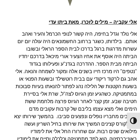
אלי עקביה – מילים לזכרו, מאת ביתו עדי
אלי נולד וגדל בחיפה, היה קשור לנופי הכרמל והעיר ואהב
אותם. בילדותו, כשגר ברחוב החשמונאים היה עולה יום יום
עשרות מדרגות ברגל בדרכו לבית הספר הראלי ובשובו
הביתה היה אוסף את אחיו הצעיר אורי מיכאל בדרכם יחדיו
הביתה מבית הספר. ההדרכה בגדנ"ע ופעילותו בגדוד
"נטפים" היו מרכז חייו בשנים אלה ומקור לשמחה והנאה. אלי
אהב גם לרקוד ריקודי עם בבית רוטשילד ובשעות הפנאי או
בשעות הקטנות של הלילה נהג לפתור להנאתו בעיות סבוכות
במתמטיקה. כשהגיע זמן הגיוס לצה"ל, שרת אלי בסיירת
חטיבה שבע. זמן קצר לאחר הגיוס פרצה מלחמת ששת
הימים ואלי מצא עצמו בליבם של קרבות עקובים מדם
כשרבים מחבריו נופלים ונפצעים סביבו. בהמשך שירותו יצא
Toggle High Contrast
אלי לקורס קצינים המשיך את שירותו בחיל השריון ועשה
מילואים שנים רבות. עם שחרורו החל אלי את לימודיו
באוניברסיטה. הוא למד מתמטיקה וכלכלה וסיים את לימודיו