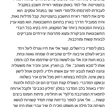
בהצטיינות. אלי למד באופן עצמאי ראיית חשבון במקביל
לעבודתו לפרנסתו וללימודי תואר שני במנהל עסקים. הוא
סיים את לימודי ראיית החשבון בהצטיינות, קבל מדליות נאות,
והיה ממובילי הדרך בארץ בתחום החשבונאות. הוא מצא עניין
בבעיות הסבוכות ביותר של המקצוע, היה בקיא בכל רובדי
החשבונאות והביקורת ומצא פתרונות יצירתיים ומבריקים
לבעיות קשות ומורכבות.
בזמן לימודיו בירושלים, קשר אלי את חייו וגורלו ליעל ויחד
הביאו לעולם ארבעה ילדים שהביאו לו שמחה גאווה ונחת.
בבוא העת זכה אלי גם לששה נכדים שחיממו את לבו והפכו
אותו ל"סבא מאוהב". אלי, בן הארץ, אהב והכיר את משעוליה
ונהנה לצאת לטבע יחד עם אשתו וילדיו, להקים אוהל לישון
בשק שינה, ולבלות בצוותא רחוק מכל אדם ועיר בשלווה
ובשקט המדברי. כשגדלו קצת הנכדים הם זכו לבלות ולהנות
יחדיו באוהל בלב המדבר במלון "מיליון כוכבים" ולקבל ארוחה
לתפארת המורכבת מ"לוף" או תחליפיו, פיתות חומוס ביצים
קשות… אלי אהב לספר בדיחות שהיו תמיד קשורות לנושא
השיחה וכל מילה או משפט הזכירו לו שיר עברי אותו היה שר